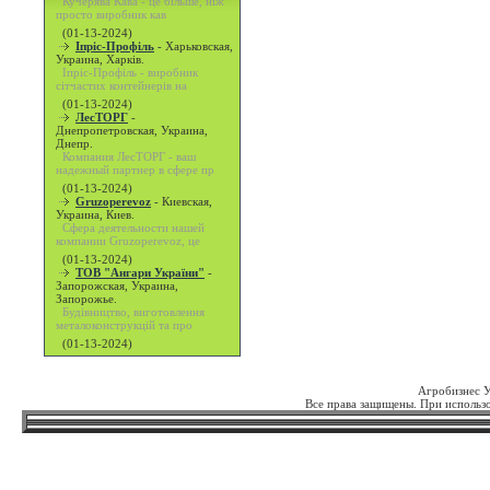
Кучерява Кава - це більше, ніж
просто виробник кав
(01-13-2024)
Іпріс-Профіль
-
Харьковская,
Украина, Харків.
Іпріс-Профіль - виробник
сітчастих контейнерів на
(01-13-2024)
ЛесТОРГ
-
Днепропетровская, Украина,
Днепр.
Компания ЛесТОРГ - ваш
надежный партнер в сфере пр
(01-13-2024)
Gruzoperevoz
-
Киевская,
Украина, Киев.
Сфера деятельности нашей
компании Gruzoperevoz, це
(01-13-2024)
ТОВ "Ангари України"
-
Запорожская, Украина,
Запорожье.
Будівництво, виготовлення
металоконструкцій та про
(01-13-2024)
Агробизнес 
Все права защищены. При использо