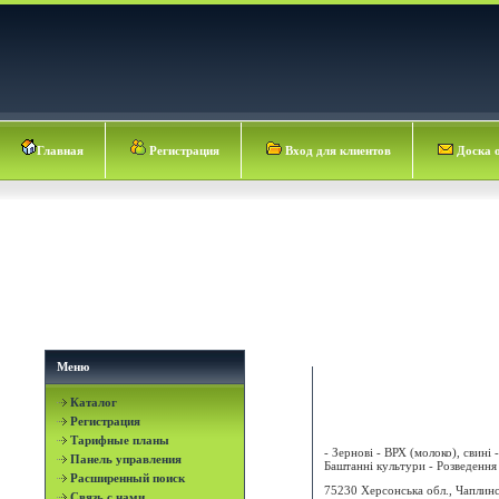
Главная
Регистрация
Вход для клиентов
Доска 
Меню
Каталог
АСКАНІЯ-НОВА ДП Д
Регистрация
Тарифные планы
- Зернові - ВРХ (молоко), свині -
Панель управления
Баштанні культури - Розведення в
Расширенный поиск
75230 Херсонська обл., Чаплинс
Связь с нами