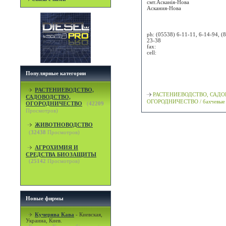
смт.Асканія-Нова
Аскания-Нова
Attn:
ph:
(05538) 6-11-11, 6-14-94, (
23-38
fax:
cell:
Просмотр карты / маршрута
Популярные категории
Классификация
РАСТЕНИЕВОДСТВО,
РАСТЕНИЕВОДСТВО, САДО
САДОВОДСТВО,
ОГОРОДНИЧЕСТВО / бахчевые
ОГОРОДНИЧЕСТВО
(
42209
Просмотров)
ЖИВОТНОВОДСТВО
(
32438
Просмотров)
АГРОХИМИЯ И
СРЕДСТВА БИОЗАЩИТЫ
(
25142
Просмотров)
Новые фирмы
Кучерява Кава
-
Киевская,
Украина, Киев.