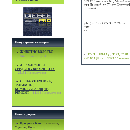
72013 Запорож.обл., Михайловс
пгт.Пришиб, ул.70 лет Советской
Пришиб
Attn:
ph:
(06132) 2-05-30, 2-20-07
fax:
cell:
Просмотр карты / маршрута
Популярные категории
Классификация
ЖИВОТНОВОДСТВО
РАСТЕНИЕВОДСТВО, САДО
(
32446
Просмотров)
ОГОРОДНИЧЕСТВО / бахчевые
АГРОХИМИЯ И
СРЕДСТВА БИОЗАЩИТЫ
(
25151
Просмотров)
СЕЛЬХОЗТЕХНИКА,
ЗАПЧАСТИ,
КОМПЛЕКТУЮЩИЕ,
РЕМОНТ
(
12333
Просмотров)
Новые фирмы
Кучерява Кава
-
Киевская,
Украина, Киев.