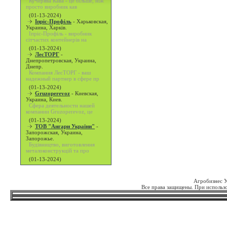
Кучерява Кава - це більше, ніж
просто виробник кав
(01-13-2024)
Іпріс-Профіль
-
Харьковская,
Украина, Харків.
Іпріс-Профіль - виробник
сітчастих контейнерів на
(01-13-2024)
ЛесТОРГ
-
Днепропетровская, Украина,
Днепр.
Компания ЛесТОРГ - ваш
надежный партнер в сфере пр
(01-13-2024)
Gruzoperevoz
-
Киевская,
Украина, Киев.
Сфера деятельности нашей
компании Gruzoperevoz, це
(01-13-2024)
ТОВ "Ангари України"
-
Запорожская, Украина,
Запорожье.
Будівництво, виготовлення
металоконструкцій та про
(01-13-2024)
Агробизнес 
Все права защищены. При использо