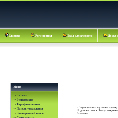
Главная
Регистрация
Вход для клиентов
Доска 
Меню
Каталог
АГРОЦЕНТР ДСХП
Регистрация
Тарифные планы
- Выращивание зерновых культу
Панель управления
Подсолнечник - Овощи открытог
Расширенный поиск
Бахчевые ...
Связь с нами