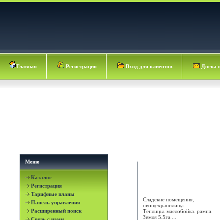
Главная
Регистрация
Вход для клиентов
Доска 
Меню
Каталог
ЧМП " Натали"
Регистрация
Тарифные планы
Сладские помещения,
Панель управления
овощехранилища.
Расширенный поиск
Теплицы. маслобойка. рампа.
Земля 5.5га ...
Связь с нами