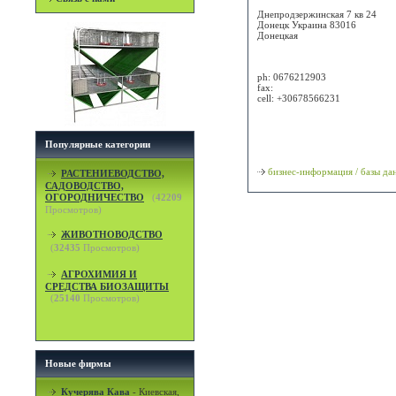
Днепродзержинская 7 кв 24
Донецк
Украина
83016
Донецкая
Attn: Оксана Сергеевна
ph:
0676212903
fax:
cell:
+30678566231
Просмотр карты / маршрута
Популярные категории
Классификация
бизнес-информация / базы да
РАСТЕНИЕВОДСТВО,
САДОВОДСТВО,
ОГОРОДНИЧЕСТВО
(
42209
Просмотров)
ЖИВОТНОВОДСТВО
(
32435
Просмотров)
АГРОХИМИЯ И
СРЕДСТВА БИОЗАЩИТЫ
(
25140
Просмотров)
Новые фирмы
Кучерява Кава
-
Киевская,