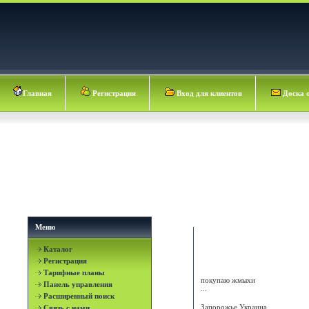
Главная
Регистрация
Вход для клиентов
Доска 
Меню
Каталог
Агро
Регистрация
Тарифные планы
покупаю жмыхи
Панель управления
...
Расширенный поиск
Запорожье
Украина
Связь с нами