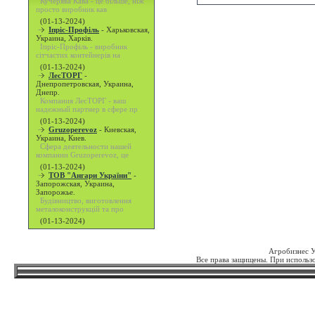
Кучерява Кава - це більше, ніж
просто виробник кав
(01-13-2024)
Іпріс-Профіль
-
Харьковская,
Украина, Харків.
Іпріс-Профіль - виробник
сітчастих контейнерів на
(01-13-2024)
ЛесТОРГ
-
Днепропетровская, Украина,
Днепр.
Компания ЛесТОРГ - ваш
надежный партнер в сфере пр
(01-13-2024)
Gruzoperevoz
-
Киевская,
Украина, Киев.
Сфера деятельности нашей
компании Gruzoperevoz, це
(01-13-2024)
ТОВ "Ангари України"
-
Запорожская, Украина,
Запорожье.
Будівництво, виготовлення
металоконструкцій та про
(01-13-2024)
Агробизнес 
Все права защищены. При использо