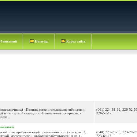
объявлений
Помощь
Карта сайта
подсолнечника) - Производство и реализация гибридов и
(061) 224-81-82, 226-52-55
ой и импортной селекции - Используемые материалы: -
226-52-17
овка...
новленный
щевой и перерабатывающей промышленности (консервной,
(048) 723-23-30, 723-29-78
мясной, масложировой, рыбоперерабатывающей и др.) -
723-64-18