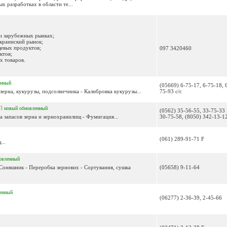
 разработках в области те...
 и зарубежных рынках;
украинский рынок;
евых продуктов;
097 3420460
ктов;
 товаров.
енный
(05669) 6-75-17, 6-75-18, 
зерна, кукурузы, подсолнечника - Калибровка кукурузы...
75-93 с/с
СП
новый
обновленный
(0562) 35-56-55, 33-75-33 
а запасов зерна и зернохранилищ - Фумигация...
30-75-58, (8050) 342-13-1
(061) 289-91-71 F
...
овленный
 Соняшник - Переробка зернових - Сортування, сушка
(05658) 9-11-64
енный
(06277) 2-36-39, 2-45-66