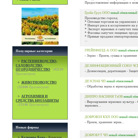
Предоставление информации о новых
Грейн Груп ООО
новый
обновленный
Производство гороха;
* Оптовая торговля на украинских
* Импорт риса в ассортименте на 
* Экспорт зерновых и сыпучих пищ
* Фасовка сыпучих пищевых проду
* Прямые продажи импортированых
...
ГРЕЙНФИЛД-А ООО
новый
обновл
Популярные категории
- Зерно - Прием, сушка и хранение 
РАСТЕНИЕВОДСТВО,
САДОВОДСТВО,
ДЕЗИНФЕКЦИОННЫЙ СОЮЗ Ч
ОГОРОДНИЧЕСТВО
(
42216
- Дезинсекция, дератизация - Защит
Просмотров)
ДЕЗСНАБ ЧП
новый
обновленный
ЖИВОТНОВОДСТВО
- Обработка зерна и зернохранилищ
(
32440
Просмотров)
АГРОХИМИЯ И
ДНІПРО НАСІННЯ ТзОВ
новый
обн
СРЕДСТВА БИОЗАЩИТЫ
- Вирощування зернових культур -
(
25146
Просмотров)
зернових...
ДОБРОБОЛ КХП ООО
новый
обновл
- Прием, хранение зерна...
Новые фирмы
ДОБРОБУТ ЧП
новый
обновленный
Кучерява Кава
-
Киевская,