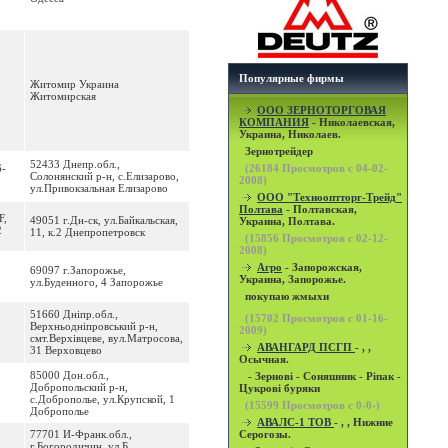
Популярные фирмы
Житомир Украина
Житомирская
OOO ЗЕРНОТОРГОВАЯ
КОМПАНИЯ
- Николаевская,
Украина, Николаев.
Зернотрейдер
52433 Днепр.обл.,
6-
(
26184
Просмотров с 04-02-
Солонянский р-н, с.Елизарово,
2008)
ул.Привокзальная Елизарово
ООО "Технооптторг-Трейд"
Полтава
- Полтавская,
F,
49051 г.Дн-ск, ул.Байкальская,
Украина, Полтава.
2
11, к.2 Днепропетровск
(
15856
Просмотров с 02-12-
2008)
Агро
- Запорожская,
69097 г.Запорожье,
Украина, Запорожье.
ул.Буденного, 4 Запорожье
покупаю жмыхи
51660 Днiпр.обл.,
(
15702
Просмотров с 01-16-
Верхньодніпровський р-н,
2009)
смт.Верхівцеве, вул.Матросова,
АВАНГАРД ПСГП
- , ,
31 Верховцево
Осычная.
85000 Дон.обл.,
- Зернові - Соняшник - Ріпак -
Добропольский р-н,
Цукрові буряки
с.Доброполье, ул.Крупской, 1
(
15599
Просмотров с 0-0-)
Доброполье
АВАЛС-1 ТОВ
- , , Нижние
77701 И-Франк.обл.,
Серогозы.
г.Богородичин, ул.Б.