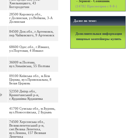
- Зернові - Соняшник
Хмельницкого, 43
(
14782
Просмотров с 0-0-)
Богородичин
28500 Кировогр.обл.,
г.Долинская, ул.Войкова, 3-А
Далее по теме:
Долинская
84500 Дон.обл., г.Артемовск,
Дополнительная информация
пер.Чайковского, 9 Артемовск
пищевые контейнеры купить
68600 Одес.обл., г.Измаил,
ул.Портовая, 4 Измаил
36009 м.Полтава,
вул.Зіньківська, 55 Полтава
09100 Київська обл., м.Біла
Церква, вул.Привокзальна, 8
Белая Церковь
52350 Днiпр.обл.,
/р
Криничанський р-н,
с.Кудашівка Кудашевка
41700 Сумська обл., м.Буринь,
вул.Новоселівська, 2 Бурынь
74500 Херсонська обл.,
Великолепетиський р-н,
смт.Велика Лепетиха,
вул.Ленина, 157 Великая
Лепетиха