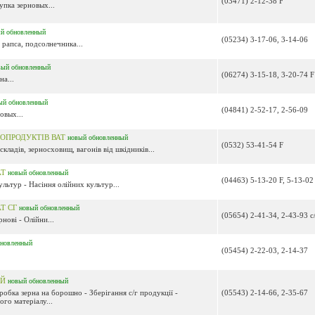
(03471) 2-12-38 F
пка зерновых...
ый
обновленный
(05234) 3-17-06, 3-14-06
 рапса, подсолнечника...
вый
обновленный
(06274) 3-15-18, 3-20-74 F
на...
ый
обновленный
(04841) 2-52-17, 2-56-09
овых...
БОПРОДУКТІВ ВАТ
новый
обновленный
(0532) 53-41-54 F
кладів, зерносховищ, вагонів від шкідників...
АТ
новый
обновленный
(04463) 5-13-20 F, 5-13-02
ультур - Насіння олійних культур...
АТ СГ
новый
обновленный
(05654) 2-41-34, 2-43-93 с
нові - Олійни...
бновленный
(05454) 2-22-03, 2-14-37
ИЙ
новый
обновленный
робка зерна на борошно - Зберігання с/г продукції -
(05543) 2-14-66, 2-35-67
ого матеріалу...