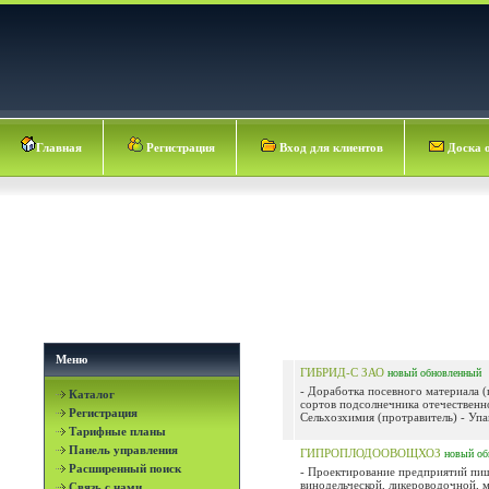
Главная
Регистрация
Вход для клиентов
Доска 
Меню
ГИБРИД-С ЗАО
новый
обновленный
- Доработка посевного материала (
Каталог
сортов подсолнечника отечественн
Регистрация
Сельхозхимия (протравитель) - Упак
Тарифные планы
Панель управления
ГИПРОПЛОДООВОЩХОЗ
новый
об
Расширенный поиск
- Проектирование предприятий пи
винодельческой, ликероводочной, 
Связь с нами