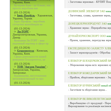
- Заготовка зерновых - КУПЯТ Поку
Украина, Киев.
Кучерява Кава - це більше, ніж
просто виробник кав
ДОЛИНСКИЙ ЭЛЕВАТОР ЗАО
нов
(01-13-2024)
Іпріс-Профіль
-
Харьковская,
- Заготовка, сушка, хранение зерна,
Украина, Харків.
Іпріс-Профіль - виробник
ДОНЕЦКЗЕРНОПРОДУКТ ЗАО
но
сітчастих контейнерів на
- Хранение зерна - Переработка зер
(01-13-2024)
ЛесТОРГ
-
Днепропетровская, Украина,
ДУНАЙЗЕРНОЭКСПОРТ ООО
нов
Днепр.
- Прием, хранение, перегрузка зерн
Компания ЛесТОРГ - ваш
надежный партнер в сфере пр
(01-13-2024)
ЕКСПЕДИЦІЯ ПО ЗАХИСТУ ХЛІ
Gruzoperevoz
-
Киевская,
- Захист зернопродуктів - Обробка с
Украина, Киев.
Сфера деятельности нашей
компании Gruzoperevoz, це
ЕЛЕВАТОР БІЛОЦЕРКІВСЬКИЙ В
(01-13-2024)
- Збереження зерна всіх зернових к
ТОВ "Ангари України"
-
Запорожская, Украина,
Запорожье.
ЕЛЕВАТОР БОЖЕДАРІВСЬКИЙ В
Будівництво, виготовлення
- Прийом, зберігання зернових - Зер
металоконструкцій та про
(01-13-2024)
ЕЛЕВАТОР БУРИНСЬКИЙ
новый
о
- Заготівля та зберігання зерна...
ЕЛЕВАТОР ВЕЛИКОЛЕПЕТИСЬК
- Виробництво с/г продукції - Пере
Вирощування та реалізація насіннєв