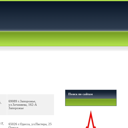
Поиск по сайтам
69089 г.Запорожье,
,
ул.Зачиняева, 162-А
Запорожье
 F,
65026 г.Одесса, ул.Пастера, 25
Одесса