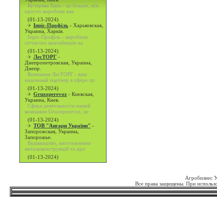
Кучерява Кава - це більше, ніж
просто виробник кав
(01-13-2024)
Іпріс-Профіль
-
Харьковская,
Украина, Харків.
Іпріс-Профіль - виробник
сітчастих контейнерів на
(01-13-2024)
ЛесТОРГ
-
Днепропетровская, Украина,
Днепр.
Компания ЛесТОРГ - ваш
надежный партнер в сфере пр
(01-13-2024)
Gruzoperevoz
-
Киевская,
Украина, Киев.
Сфера деятельности нашей
компании Gruzoperevoz, це
(01-13-2024)
ТОВ "Ангари України"
-
Запорожская, Украина,
Запорожье.
Будівництво, виготовлення
металоконструкцій та про
(01-13-2024)
Агробизнес 
Все права защищены. При использо