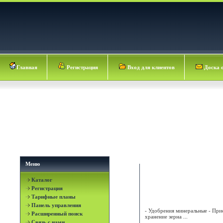
Главная
Регистрация
Вход для клиентов
Доска 
Меню
Каталог
АГРОПРОМПЕРЕРАБО
Регистрация
ООО
Тарифные планы
Панель управления
- Удобрения минеральные - При
Расширенный поиск
хранение зерна ...
Связь с нами