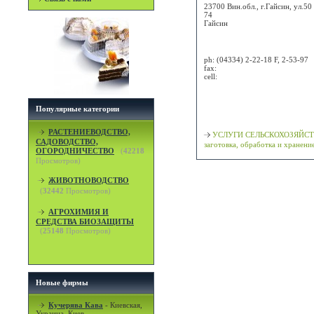
23700 Вин.обл., г.Гайсин, ул.50
74
Гайсин
Attn:
ph:
(04334) 2-22-18 F, 2-53-97
fax:
cell:
Просмотр карты / маршрута
Популярные категории
Классификация
РАСТЕНИЕВОДСТВО,
УСЛУГИ СЕЛЬСКОХОЗЯЙСТ
САДОВОДСТВО,
заготовка, обработка и хранени
ОГОРОДНИЧЕСТВО
(
42218
Просмотров)
ЖИВОТНОВОДСТВО
(
32442
Просмотров)
АГРОХИМИЯ И
СРЕДСТВА БИОЗАЩИТЫ
(
25148
Просмотров)
Новые фирмы
Кучерява Кава
-
Киевская,
Украина, Киев.