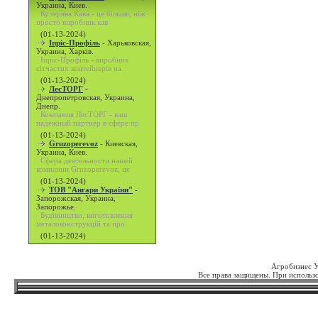
Украина, Киев.
Кучерява Кава - це більше, ніж
просто виробник кав
(01-13-2024)
Іпріс-Профіль
-
Харьковская,
Украина, Харків.
Іпріс-Профіль - виробник
сітчастих контейнерів на
(01-13-2024)
ЛесТОРГ
-
Днепропетровская, Украина,
Днепр.
Компания ЛесТОРГ - ваш
надежный партнер в сфере пр
(01-13-2024)
Gruzoperevoz
-
Киевская,
Украина, Киев.
Сфера деятельности нашей
компании Gruzoperevoz, це
(01-13-2024)
ТОВ "Ангари України"
-
Запорожская, Украина,
Запорожье.
Будівництво, виготовлення
металоконструкцій та про
(01-13-2024)
Агробизнес 
Все права защищены. При использо