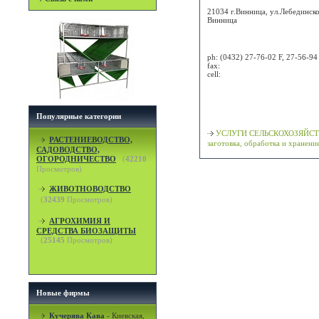
21034 г.Винница, ул.Лебединско
Винница
Attn:
ph:
(0432) 27-76-02 F, 27-56-94
fax:
cell:
Просмотр карты / маршрута
Классификация
Популярные категории
УСЛУГИ СЕЛЬСКОХОЗЯЙСТ
РАСТЕНИЕВОДСТВО,
заготовка, обработка и хранени
САДОВОДСТВО,
ОГОРОДНИЧЕСТВО
(
42210
Просмотров)
ЖИВОТНОВОДСТВО
(
32439
Просмотров)
АГРОХИМИЯ И
СРЕДСТВА БИОЗАЩИТЫ
(
25145
Просмотров)
Новые фирмы
Кучерява Кава
-
Киевская,