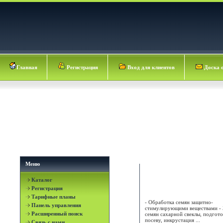
Главная
Регистрация
Вход для клиентов
Доска 
Меню
Каталог
АГРОГРАД В ООО
Регистрация
Тарифные планы
- Обработка семян защитно-
Панель управления
стимулирующими веществами - 
Расширенный поиск
семян сахарной свеклы, подгото
посеву, инкрустация ...
Связь с нами