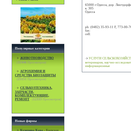
65000 г.Одесса, дор. Люстдорфс
к. 305
Одесса
Attn:
ph:
(0482) 35-93-11 F, 773-00-7
fax:
cell:
Просмотр карты / маршрута
Популярные категории
Классификация
ЖИВОТНОВОДСТВО
УСЛУГИ СЕЛЬСКОХОЗЯЙСТ
(
32446
Просмотров)
ветеринария, научно-исследоват
информационные
АГРОХИМИЯ И
СРЕДСТВА БИОЗАЩИТЫ
(
25151
Просмотров)
СЕЛЬХОЗТЕХНИКА,
ЗАПЧАСТИ,
КОМПЛЕКТУЮЩИЕ,
РЕМОНТ
(
12333
Просмотров)
Новые фирмы
Кучерява Кава
-
Киевская,