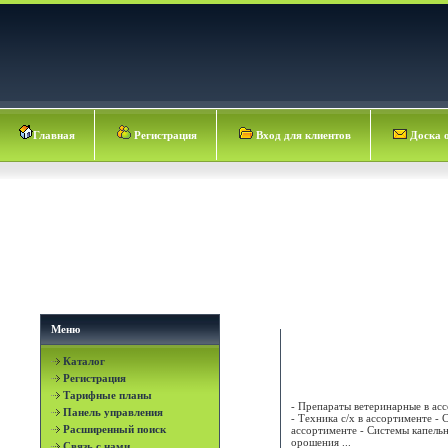
Главная
Регистрация
Вход для клиентов
Доска 
Меню
Каталог
АГРИМАТКО-УКРАИН
Регистрация
Тарифные планы
- Препараты ветеринарные в ас
Панель управления
- Техника с/х в ассортименте - 
Расширенный поиск
ассортименте - Системы капель
орошения ...
Связь с нами