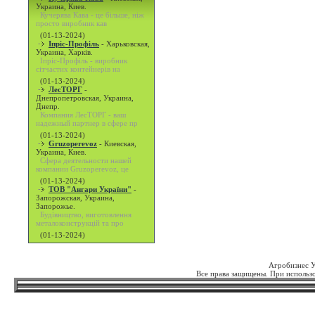
Украина, Киев.
Кучерява Кава - це більше, ніж
просто виробник кав
(01-13-2024)
Іпріс-Профіль
-
Харьковская,
Украина, Харків.
Іпріс-Профіль - виробник
сітчастих контейнерів на
(01-13-2024)
ЛесТОРГ
-
Днепропетровская, Украина,
Днепр.
Компания ЛесТОРГ - ваш
надежный партнер в сфере пр
(01-13-2024)
Gruzoperevoz
-
Киевская,
Украина, Киев.
Сфера деятельности нашей
компании Gruzoperevoz, це
(01-13-2024)
ТОВ "Ангари України"
-
Запорожская, Украина,
Запорожье.
Будівництво, виготовлення
металоконструкцій та про
(01-13-2024)
Агробизнес 
Все права защищены. При использо