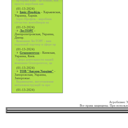
Кучерява Кава - це більше, ніж
просто виробник кав
(01-13-2024)
Іпріс-Профіль
-
Харьковская,
Украина, Харків.
Іпріс-Профіль - виробник
сітчастих контейнерів на
(01-13-2024)
ЛесТОРГ
-
Днепропетровская, Украина,
Днепр.
Компания ЛесТОРГ - ваш
надежный партнер в сфере пр
(01-13-2024)
Gruzoperevoz
-
Киевская,
Украина, Киев.
Сфера деятельности нашей
компании Gruzoperevoz, це
(01-13-2024)
ТОВ "Ангари України"
-
Запорожская, Украина,
Запорожье.
Будівництво, виготовлення
металоконструкцій та про
(01-13-2024)
Агробизнес 
Все права защищены. При использо