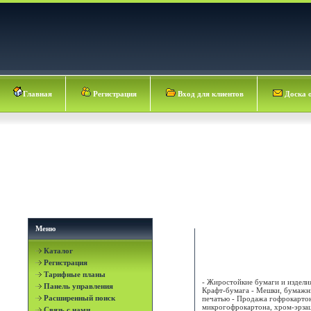
Главная
Регистрация
Вход для клиентов
Доска 
Меню
Каталог
АКВАДОР ООО
Регистрация
Тарифные планы
- Жиростойкие бумаги и изделия
Панель управления
Крафт-бумага - Мешки, бумажн
Расширенный поиск
печатью - Продажа гофрокартон
микрогофрокартона, хром-эрзац
Связь с нами