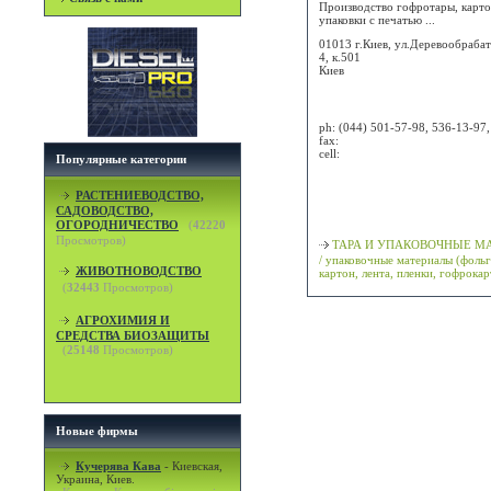
Производство гофротары, карт
упаковки с печатью ...
01013 г.Киев, ул.Деревообраба
4, к.501
Киев
Attn:
ph:
(044) 501-57-98, 536-13-97,
fax:
cell:
Популярные категории
Просмотр карты / маршрута
РАСТЕНИЕВОДСТВО,
САДОВОДСТВО,
Классификация
ОГОРОДНИЧЕСТВО
(
42220
Просмотров)
ТАРА И УПАКОВОЧНЫЕ М
/ упаковочные материалы (фольг
ЖИВОТНОВОДСТВО
картон, лента, пленки, гофрокар
(
32443
Просмотров)
АГРОХИМИЯ И
СРЕДСТВА БИОЗАЩИТЫ
(
25148
Просмотров)
Новые фирмы
Кучерява Кава
-
Киевская,
Украина, Киев.