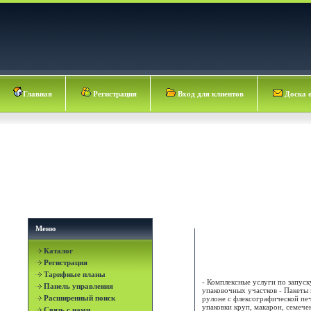
Главная
Регистрация
Вход для клиентов
Доска 
Меню
Каталог
АЙ КЬЮ МЧП
Регистрация
Тарифные планы
- Комплексные услуги по запуск
Панель управления
упаковочных участков - Пакеты 
Расширенный поиск
рулоне с флексографической пе
упаковки круп, макарон, семече
Связь с нами