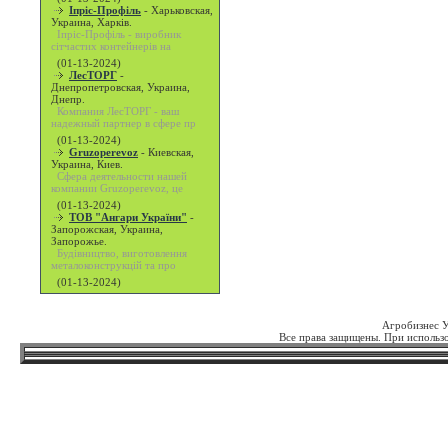
Іпріс-Профіль
-
Харьковская,
Украина, Харків.
Іпріс-Профіль - виробник
сітчастих контейнерів на
(01-13-2024)
ЛесТОРГ
-
Днепропетровская, Украина,
Днепр.
Компания ЛесТОРГ - ваш
надежный партнер в сфере пр
(01-13-2024)
Gruzoperevoz
-
Киевская,
Украина, Киев.
Сфера деятельности нашей
компании Gruzoperevoz, це
(01-13-2024)
ТОВ "Ангари України"
-
Запорожская, Украина,
Запорожье.
Будівництво, виготовлення
металоконструкцій та про
(01-13-2024)
Агробизнес 
Все права защищены. При использо