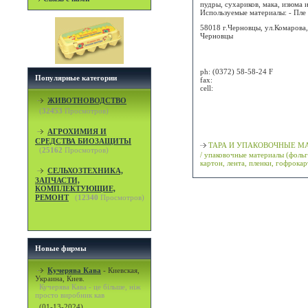
пудры, сухариков, мака, изюма и 
Используемые материалы: - Пле .
58018 г.Черновцы, ул.Комарова,
Черновцы
Attn:
ph:
(0372) 58-58-24 F
Популярные категории
fax:
cell:
ЖИВОТНОВОДСТВО
Просмотр карты / маршрута
(
32453
Просмотров)
Классификация
АГРОХИМИЯ И
СРЕДСТВА БИОЗАЩИТЫ
ТАРА И УПАКОВОЧНЫЕ М
(
25162
Просмотров)
/ упаковочные материалы (фольг
картон, лента, пленки, гофрокар
СЕЛЬХОЗТЕХНИКА,
ЗАПЧАСТИ,
КОМПЛЕКТУЮЩИЕ,
РЕМОНТ
(
12340
Просмотров)
Новые фирмы
Кучерява Кава
-
Киевская,
Украина, Киев.
Кучерява Кава - це більше, ніж
просто виробник кав
(01-13-2024)