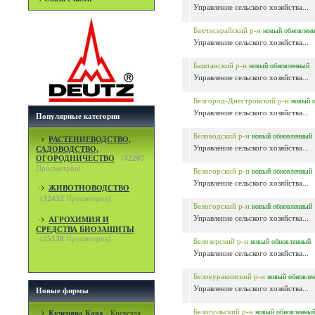
Управление сельского хозяйства...
Бахчисарайский р-н
новый
обновлен
Управление сельского хозяйства...
Баштанский р-н
новый
обновленный
Управление сельского хозяйства...
Белгород-Днестровский р-н
новый
Управление сельского хозяйства...
Популярные категории
Беловодский р-н
новый
обновленный
РАСТЕНИЕВОДСТВО,
Управление сельского хозяйства...
САДОВОДСТВО,
ОГОРОДНИЧЕСТВО
(
42207
Просмотров)
Белогорский р-н
новый
обновленный
Управление сельского хозяйства...
ЖИВОТНОВОДСТВО
(
32432
Просмотров)
Белогорский р-н
новый
обновленный
Управление сельского хозяйства...
АГРОХИМИЯ И
СРЕДСТВА БИОЗАЩИТЫ
(
25138
Просмотров)
Белозерский р-н
новый
обновленный
Управление сельского хозяйства...
Белокуракинский р-н
новый
обновле
Управление сельского хозяйства...
Новые фирмы
Белопольский р-н
новый
обновленны
Кучерява Кава
-
Киевская,