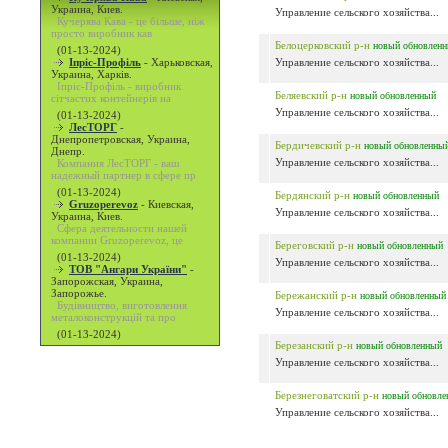
Украина, Киев.
Управление сельского хозяйства...
Кучерява Кава - це більше, ніж
просто виробник кав
Белоцерковский р-н
новый
обновлен
(01-13-2024)
Іпріс-Профіль
-
Харьковская,
Управление сельского хозяйства...
Украина, Харків.
Іпріс-Профіль - виробник
Беляевский р-н
новый
обновленный
сітчастих контейнерів на
Управление сельского хозяйства...
(01-13-2024)
ЛесТОРГ
-
Днепропетровская, Украина,
Бердичевский р-н
новый
обновленны
Днепр.
Управление сельского хозяйства...
Компания ЛесТОРГ - ваш
надежный партнер в сфере пр
(01-13-2024)
Бердянский р-н
новый
обновленный
Gruzoperevoz
-
Киевская,
Управление сельского хозяйства...
Украина, Киев.
Сфера деятельности нашей
компании Gruzoperevoz, це
Береговский р-н
новый
обновленный
(01-13-2024)
Управление сельского хозяйства...
ТОВ "Ангари України"
-
Запорожская, Украина,
Запорожье.
Бережанский р-н
новый
обновленный
Будівництво, виготовлення
Управление сельского хозяйства...
металоконструкцій та про
(01-13-2024)
Березанский р-н
новый
обновленный
Управление сельского хозяйства...
Березнеговатский р-н
новый
обновле
Управление сельского хозяйства...