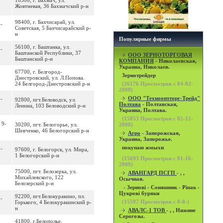
16500, г. Бахмач, ул.
Жовтневая, 36 Бахмачский р-н
98400, г. Бахчисарай, ул.
4-
Советская, 5 Бахчисарайский р-
н
Популярные фирмы
56100, г. Баштанка, ул.
2-
Баштанской Республики, 37
OOO ЗЕРНОТОРГОВАЯ
Баштанский р-н
КОМПАНИЯ
- Николаевская,
Украина, Николаев.
67700, г. Белгород-
Зернотрейдер
Днестровский, ул. Л.Попова.
24 Белгород-Днестровский р-н
(
26176
Просмотров с 04-02-
2008)
ООО "Технооптторг-Трейд"
9-
92800, пгт.Беловодск, ул.
Полтава
- Полтавская,
Ленина, 103 Беловодский р-н
Украина, Полтава.
(
15853
Просмотров с 02-12-
 9-
30200, пгт. Белогорье, ул.
2008)
Шевченко, 46 Белогорский р-н
Агро
- Запорожская,
Украина, Запорожье.
покупаю жмыхи
9-
97600, г. Белогорск, ул. Мира,
1 Белогорский р-н
(
15693
Просмотров с 01-16-
2009)
75000, пгт. Белозерка, ул.
АВАНГАРД ПСГП
- , ,
Михайлевского, 122
Осычная.
Белозерский р-н
- Зернові - Соняшник - Ріпак -
Цукрові буряки
92200, пгт.Белокуракино, пл.
2-
(
15597
Просмотров с 0-0-)
Горького, 4 Белокуракинский р-
н
АВАЛС-1 ТОВ
- , , Нижние
Серогозы.
41800, г.Белополье,