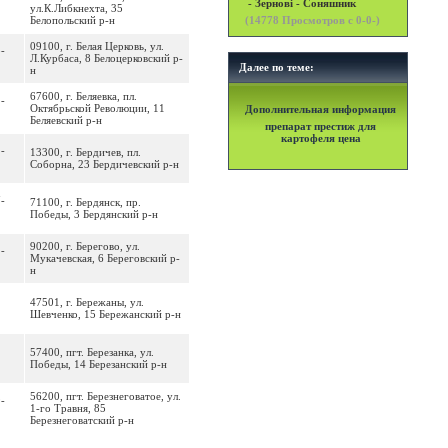
- Зернові - Соняшник
ул.К.Либкнехта, 35
Белопольский р-н
(
14778
Просмотров с 0-0-)
09100, г. Белая Церковь, ул.
5-
Л.Курбаса, 8 Белоцерковский р-
Далее по теме:
н
67600, г. Беляевка, пл.
2-
Октябрьской Революции, 11
Дополнительная информация
Беляевский р-н
препарат престиж для
картофеля цена
2-
13300, г. Бердичев, пл.
Соборна, 23 Бердичевский р-н
7-
71100, г. Бердянск, пр.
Победы, 3 Бердянский р-н
90200, г. Берегово, ул.
2-
Мукачевская, 6 Береговский р-
н
47501, г. Бережаны, ул.
Шевченко, 15 Бережанский р-н
57400, пгт. Березанка, ул.
Победы, 14 Березанский р-н
56200, пгт. Березнеговатое, ул.
9-
1-го Травня, 85
Березнеговатский р-н