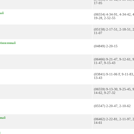
17-95
ный
(06554) 4-34-91, 4-34-42, 
19-28, 2-52-55
(05158) 2-17-51, 2-18-51, 
11-07
обновленный
(04849) 2-20-15
(06466) 9-21-47, 9-12-61, 
11-47, 9-15-43
(03841) 9-11-06 F, 9-11-83,
13-43
(06559) 9-13-30, 9-25-45, 
14-62, 9-27-32
(05547) 2-20-47, 2-10-62
нный
(06462) 2-22-81, 2-11-97, 
14-61
й