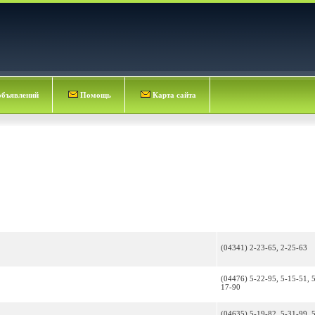
объявлений
Помощь
Карта сайта
(04341) 2-23-65, 2-25-63
(04476) 5-22-95, 5-15-51, 
17-90
(04635) 5-19-82, 5-31-99, 