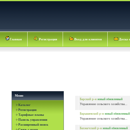
Главная
Регистрация
Вход для клиентов
Доска 
Меню
Барский р-н
новый
обновленный
Управление сельского хозяйства...
Каталог
Регистрация
Барышевский р-н
новый
обновленный
Тарифные планы
Управление сельского хозяйства...
Панель управления
Расширенный поиск
Бахмачский р-н
новый
обновленный
Связь с нами