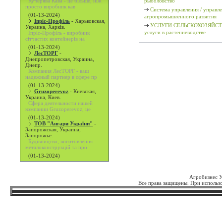
Кучерява Кава - це більше, ніж
рыболовство
просто виробник кав
Система управления / управл
(01-13-2024)
агропромышленного развития
Іпріс-Профіль
-
Харьковская,
УСЛУГИ СЕЛЬСКОХОЗЯЙСТ
Украина, Харків.
услуги в растениеводстве
Іпріс-Профіль - виробник
сітчастих контейнерів на
(01-13-2024)
ЛесТОРГ
-
Днепропетровская, Украина,
Днепр.
Компания ЛесТОРГ - ваш
надежный партнер в сфере пр
(01-13-2024)
Gruzoperevoz
-
Киевская,
Украина, Киев.
Сфера деятельности нашей
компании Gruzoperevoz, це
(01-13-2024)
ТОВ "Ангари України"
-
Запорожская, Украина,
Запорожье.
Будівництво, виготовлення
металоконструкцій та про
(01-13-2024)
Агробизнес 
Все права защищены. При использо