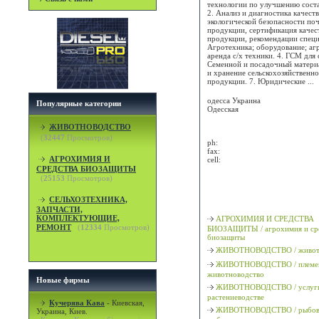
технологии по улучшению соста
2. Анализ и диагностика качеств
экологической безопасности поч
продукции, сертификация качес
продукции, рекомендации специа
Агротехника; оборудование; аг
аренда с/х техники. 4. ГСМ для с
Семенной и посадочный материа
и хранение сельскохозяйственн
продукции. 7. Юридические ...
одесса
Украина
Популярные категории
Одесская
ЖИВОТНОВОДСТВО
Attn:
(
32447
Просмотров)
ph:
fax:
АГРОХИМИЯ И
cell:
СРЕДСТВА БИОЗАЩИТЫ
(
25153
Просмотров)
Просмотр карты / маршрута
СЕЛЬХОЗТЕХНИКА,
Классификация
ЗАПЧАСТИ,
КОМПЛЕКТУЮЩИЕ,
АГРОХИМИЯ И СРЕДСТВА
РЕМОНТ
(
12334
Просмотров)
БИОЗАЩИТЫ / агрохимия и ср
биозащиты
ЖИВОТНОВОДСТВО / животн
ЖИВОТНОВОДСТВО / племе
животноводство
Новые фирмы
ЖИВОТНОВОДСТВО / услуги
растениеводстве
Кучерява Кава
-
Киевская,
ЖИВОТНОВОДСТВО / рыбово
Украина, Киев.