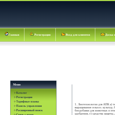
Главная
Регистрация
Вход для клиентов
Доска 
Меню
Каталог
альфа защита агро
Регистрация
Тарифные планы
1.. Биотехнологии для АПК а) 
Панель управления
выращивания сельхоз. культур; 
Расширенный поиск
биодобавки для животных и пти
удобрения; г) средства защиты; 
Связь с нами