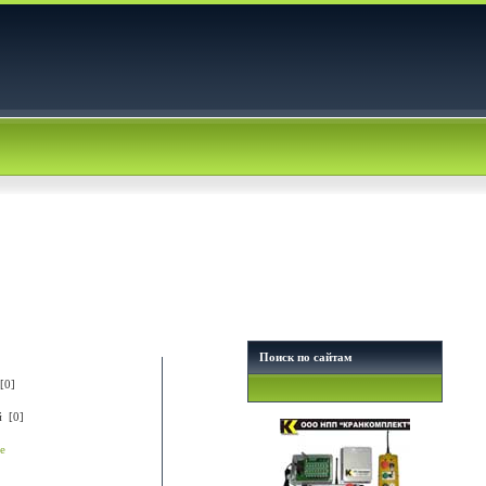
Поиск по сайтам
[0]
й [0]
е