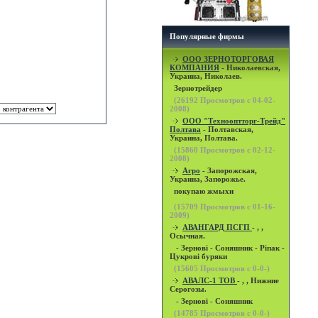
Популярные фирмы
OOO ЗЕРНОТОРГОВАЯ
КОМПАНИЯ
- Николаевская,
Украина, Николаев.
Зернотрейдер
(
26192
Просмотров с 04-02-
2008)
ООО "Технооптторг-Трейд"
Полтава
- Полтавская,
Украина, Полтава.
(
15860
Просмотров с 02-12-
2008)
Агро
- Запорожская,
Украина, Запорожье.
покупаю жмыхи
(
15709
Просмотров с 01-16-
2009)
АВАНГАРД ПСГП
- , ,
Осычная.
- Зернові - Соняшник - Ріпак -
Цукрові буряки
(
15605
Просмотров с 0-0-)
АВАЛС-1 ТОВ
- , , Нижние
Серогозы.
- Зернові - Соняшник
(
14785
Просмотров с 0-0-)