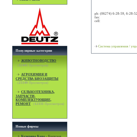
Attn:
ph:
(06274) 6-28-59, 6-28-52
fax:
cell:
Просмотр карты / маршрут
Классификация
Система управления / уп
Популярные категории
ЖИВОТНОВОДСТВО
(
32445
Просмотров)
АГРОХИМИЯ И
СРЕДСТВА БИОЗАЩИТЫ
(
25149
Просмотров)
СЕЛЬХОЗТЕХНИКА,
ЗАПЧАСТИ,
КОМПЛЕКТУЮЩИЕ,
РЕМОНТ
(
12331
Просмотров)
Новые фирмы
Кучерява Кава
-
Киевская,