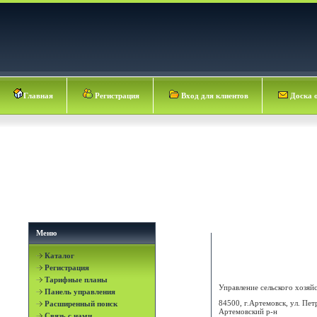
Главная
Регистрация
Вход для клиентов
Доска 
Меню
Каталог
Артемовский р-н
Регистрация
Тарифные планы
Управление сельского хозяйст
Панель управления
84500, г.Артемовск, ул. Пет
Расширенный поиск
Артемовский р-н
Связь с нами