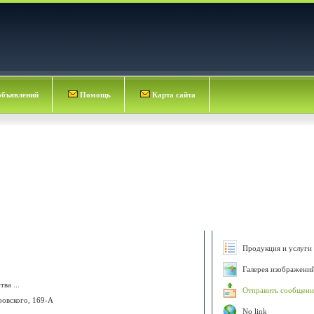
объявлений
Помощь
Карта сайта
Продукция и услуги 
Галерея изображени
ва ...
Отправить сообщени
ровского, 169-А
No link