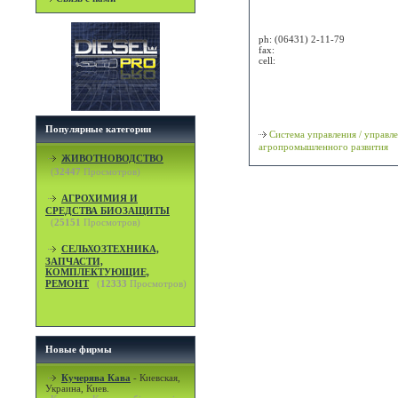
Attn:
ph:
(06431) 2-11-79
fax:
cell:
Просмотр карты / маршрута
Классификация
Популярные категории
Система управления / управл
агропромышленного развития
ЖИВОТНОВОДСТВО
(
32447
Просмотров)
АГРОХИМИЯ И
СРЕДСТВА БИОЗАЩИТЫ
(
25151
Просмотров)
СЕЛЬХОЗТЕХНИКА,
ЗАПЧАСТИ,
КОМПЛЕКТУЮЩИЕ,
РЕМОНТ
(
12333
Просмотров)
Новые фирмы
Кучерява Кава
-
Киевская,
Украина, Киев.