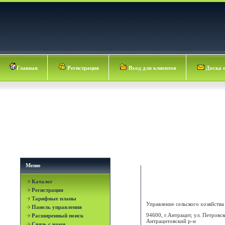
Главная
Регистрация
Вход для клиентов
Доска 
Меню
Каталог
Антрацитовский р-н
Регистрация
Тарифные планы
Управление сельского хозяйства .
Панель управления
94600, г.Антрацит, ул. Петровск
Расширенный поиск
Антрацитовский р-н
Связь с нами