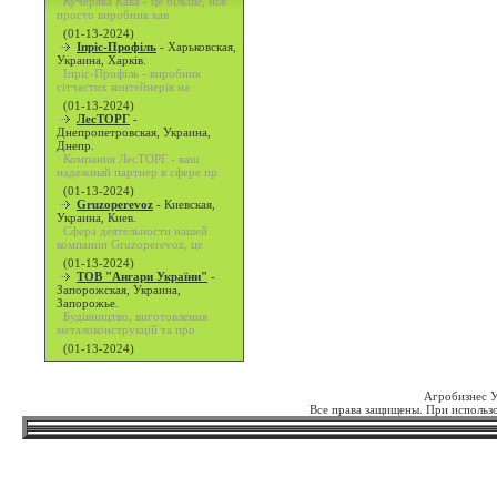
Кучерява Кава - це більше, ніж
просто виробник кав
(01-13-2024)
Іпріс-Профіль
-
Харьковская,
Украина, Харків.
Іпріс-Профіль - виробник
сітчастих контейнерів на
(01-13-2024)
ЛесТОРГ
-
Днепропетровская, Украина,
Днепр.
Компания ЛесТОРГ - ваш
надежный партнер в сфере пр
(01-13-2024)
Gruzoperevoz
-
Киевская,
Украина, Киев.
Сфера деятельности нашей
компании Gruzoperevoz, це
(01-13-2024)
ТОВ "Ангари України"
-
Запорожская, Украина,
Запорожье.
Будівництво, виготовлення
металоконструкцій та про
(01-13-2024)
Агробизнес 
Все права защищены. При использо