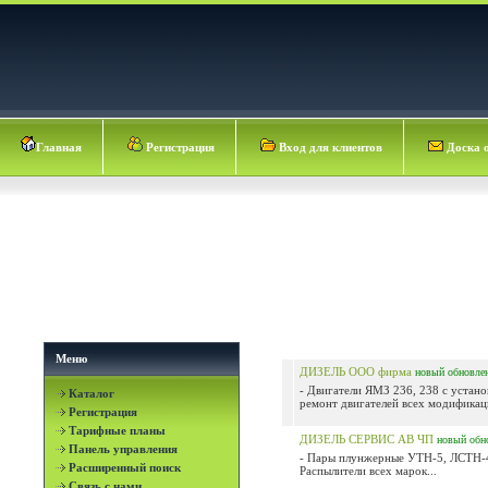
Главная
Регистрация
Вход для клиентов
Доска 
Меню
ДИЗЕЛЬ ООО фирма
новый
обновле
- Двигатели ЯМЗ 236, 238 с устано
Каталог
ремонт двигателей всех модификаци
Регистрация
Тарифные планы
ДИЗЕЛЬ СЕРВИС АВ ЧП
новый
обн
Панель управления
- Пары плунжерные УТН-5, ЛСТН-4
Расширенный поиск
Распылители всех марок...
Связь с нами