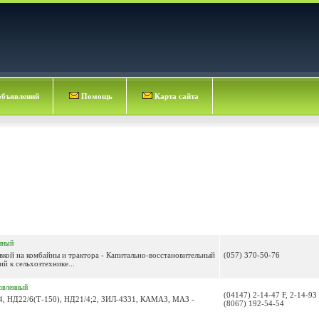
объявлений
Помощь
Карта сайта
нный
вкой на комбайны и трактора - Капитально-восстановительный
(057) 370-50-76
й к сельхозтехнике...
овленный
(04147) 2-14-47 F, 2-14-93 
, НД22/6(Т-150), НД21/4;2, ЗИЛ-4331, КАМАЗ, МАЗ -
(8067) 192-54-54