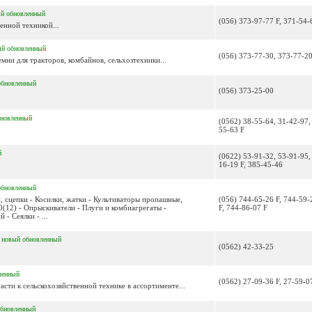
ый
обновленный
(056) 373-97-77 F, 371-54-
енной техникой...
ый
обновленный
(056) 373-77-30, 373-77-2
мни для тракторов, комбайнов, сельхозтехники...
обновленный
(056) 373-25-00
бновленный
(0562) 38-55-64, 31-42-97,
55-63 F
й
(0622) 53-91-32, 53-91-95,
16-19 F, 385-45-46
обновленный
и, сцепки - Косилки, жатки - Культиваторы пропашные,
(056) 744-65-26 F, 744-59-
12) - Опрыскиватели - Плуги и комбиагрегаты -
F, 744-86-07 F
- Сеялки - ...
И
новый
обновленный
(0562) 42-33-25
ленный
(0562) 27-09-36 F, 27-59-0
части к сельскохозяйственной технике в ассортименте...
обновленный