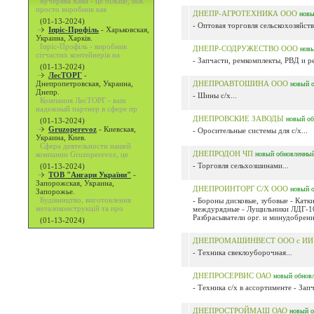
Кучерява Кава - це більше, ніж
просто виробник кав
ДНЕПР-АГРОТЕХНИКА ООО
нов
(01-13-2024)
- Оптовая торговля сельскохозяйств
Іпріс-Профіль
-
Харьковская,
Украина, Харків.
Іпріс-Профіль - виробник
ДНЕПР-СОДРУЖЕСТВО ООО
нов
сітчастих контейнерів на
- Запчасти, ремкомплекты, РВД и ре
(01-13-2024)
ЛесТОРГ
-
Днепропетровская, Украина,
ДНЕПРОАВТОШИНА ООО
новый
Днепр.
- Шины с/х...
Компания ЛесТОРГ - ваш
надежный партнер в сфере пр
ДНЕПРОВСКИЕ ЗАВОДЫ
новый
о
(01-13-2024)
Gruzoperevoz
-
Киевская,
- Оросительные системы для с/х...
Украина, Киев.
Сфера деятельности нашей
ДНЕПРОДОН ЧП
компании Gruzoperevoz, це
новый
обновленны
- Торговля сельхозшинами...
(01-13-2024)
ТОВ "Ангари України"
-
Запорожская, Украина,
ДНЕПРОИНТОРГ С/Х ООО
новый
Запорожье.
Будівництво, виготовлення
- Бороны дисковые, зубовые - Катк
металоконструкцій та про
междурядные - Лущильники ЛДГ-10(
Разбрасыватели орг. и минудобрений 
(01-13-2024)
ДНЕПРОМАШИНВЕСТ ООО с И
- Техника свеклоуборочная...
ДНЕПРОСЕРВИС ОАО
новый
обнов
- Техника с/х в ассортименте - Зап
ДНЕПРОСТРОЙМАШ ОАО
новый