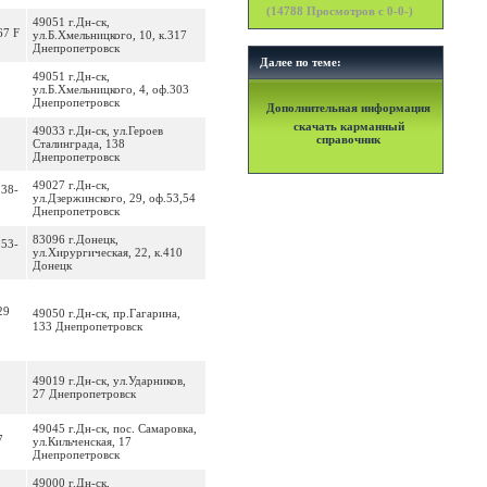
(
14788
Просмотров с 0-0-)
49051 г.Дн-ск,
67 F
ул.Б.Хмельницкого, 10, к.317
Днепропетровск
Далее по теме:
49051 г.Дн-ск,
0
ул.Б.Хмельницкого, 4, оф.303
Днепропетровск
Дополнительная информация
скачать карманный
49033 г.Дн-ск, ул.Героев
справочник
Сталинграда, 138
Днепропетровск
49027 г.Дн-ск,
 38-
ул.Дзержинского, 29, оф.53,54
Днепропетровск
83096 г.Донецк,
 53-
ул.Хирургическая, 22, к.410
Донецк
29
49050 г.Дн-ск, пр.Гагарина,
133 Днепропетровск
49019 г.Дн-ск, ул.Ударников,
27 Днепропетровск
49045 г.Дн-ск, пос. Самаровка,
7
ул.Кильченская, 17
Днепропетровск
49000 г.Дн-ск,