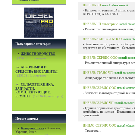
ДИЗЕЛЬ ЧП
новый
обновленный
- Капремонт топливной аппаратур
АГРОТРОН, ХТЗ-17021...
ДИЗЕЛЬ ЧП автосервис
новый
обно
- Ремонт топливно-дизельной аппара
ДИЗЕЛЬ-ЗАПЧАСТЬ ООО
новый
об
Популярные категории
- Запасные части, ремонт и обслуж
агрегатов на с/х технику - Сельскох
ЖИВОТНОВОДСТВО
ДИЗЕЛЬ-СЕРВИС ООО
новый
обно
(
32450
Просмотров)
- Ремонт топливной аппаратуры сел
АГРОХИМИЯ И
СРЕДСТВА БИОЗАЩИТЫ
ДИЗЕЛЬ-ТРАНС ЧП
новый
обновлен
(
25159
Просмотров)
- Аппаратура топливная к сельскохо
СЕЛЬХОЗТЕХНИКА,
ДИЗЕЛЬСЕРВИС ООО
новый
обнов
ЗАПЧАСТИ,
КОМПЛЕКТУЮЩИЕ,
- Запчасти к автотракторной техник
РЕМОНТ
(
12336
Просмотров)
ДИЗЕЛЬСЕРВИС ЧП
новый
обновле
- Группы поршневые тракторные - И
комбайнов, прицепов - Подшипники
двигателей...
Новые фирмы
ДИНАС-СЕРВИС ООО
новый
обнов
Кучерява Кава
-
Киевская,
- Трактора...
Украина, Киев.