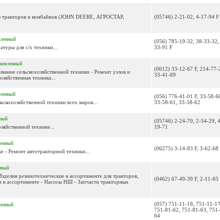
ы тракторов и комбайнов (JOHN DEERE, АГРОСТАР,
(05746) 2-21-02, 4-17-94 F
вленный
(056) 785-19-32, 38-33-32,
туры для с/х техники...
33-91 F
новленный
(0612) 33-12-67 F, 214-77-
ивание сельскохозяйственной техники - Ремонт узлов и
33-41-69
озяйственная техника...
вленный
(056) 776-41-01 F, 33-58-6
ьскохозяйственной техники всех марок...
33-58-61, 33-58-62
ный
(05746) 2-24-70, 2-54-29, 
зяйственной технике...
19-71
ленный
(06275) 3-14-83 F, 3-62-68
е - Ремонт автотракторной техники...
нный
зделия резинотехнические в ассортименте для тракторов,
(0462) 67-49-39 F, 2-11-65
 в ассортименте - Насосы НШ - Запчасти тракторных
(057) 751-11-18, 751-11-17
ленный
751-81-62, 751-81-63, 751
64