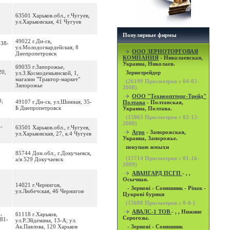
63501 Харьков.обл., г.Чугуев,
ул.Харьковская, 41 Чугуев
Популярные фирмы
49022 г.Дн-ск,
 38-
ул.Молодогвардейская, 8
OOO ЗЕРНОТОРГОВАЯ
Днепропетровск
КОМПАНИЯ
- Николаевская,
Украина, Николаев.
69035 г.Запорожье,
20,
Зернотрейдер
ул.З.Космодемьянской, 1,
магазин "Трактор-маркет"
(
26199
Просмотров с 04-02-
Запорожье
2008)
ООО "Технооптторг-Трейд"
0,
49107 г.Дн-ск, ул.Шинная, 35-
Полтава
- Полтавская,
Б Днепропетровск
Украина, Полтава.
(
15865
Просмотров с 02-12-
2008)
4-
63501 Харьков.обл., г.Чугуев,
Агро
- Запорожская,
ул.Харьковская, 27, к.4 Чугуев
Украина, Запорожье.
покупаю жмыхи
85744 Дон.обл., г.Докучаевск,
(
15714
Просмотров с 01-16-
а/я 529 Докучаевск
2009)
АВАНГАРД ПСГП
- , ,
Осычная.
14021 г.Чернигов,
- Зернові - Соняшник - Ріпак -
ул.Любечская, 46 Чернигов
Цукрові буряки
(
15608
Просмотров с 0-0-)
АВАЛС-1 ТОВ
- , , Нижние
,
61118 г.Харьков,
Серогозы.
-81-
ул.Р.Эйдемана, 13-А; ул.
Ак.Павлова, 120 Харьков
- Зернові - Соняшник