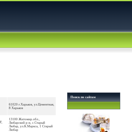
Поиск по сайтам
61020 г.Харьков, ул.Цементная,
8 Харьков
13100 Житомир.обл.,
F,
Любарский р-н, с.Старый
Любар, ул.К.Маркса, 1 Старый
Любар