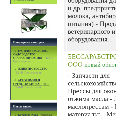
оборудования дл
и др. предприят
молока, антибио
питания) - Прод
ветеринарного и
оборудования...
Популярные категории
РАСТЕНИЕВОДСТВО,
САДОВОДСТВО,
БЕССАРАБСТР
ОГОРОДНИЧЕСТВО
(
42216
Просмотров)
ООО
новый
обно
ЖИВОТНОВОДСТВО
(
32440
Просмотров)
- Запчасти для
АГРОХИМИЯ И
сельскохозяйств
СРЕДСТВА БИОЗАЩИТЫ
(
25146
Просмотров)
Прессы для око
отжима масла - 
маслопрессам -
Новые фирмы
материалы: - Мет
Кучерява Кава
-
Киевская,