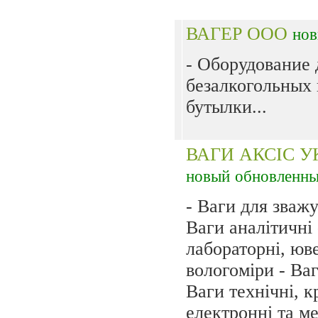
ВАГЕР ООО
но
- Оборудование 
безалкогольных
бутылки...
ВАГИ АКСІС У
новый
обновленн
- Ваги для зваж
Ваги аналітичні 
лабораторні, юве
вологоміри - Ваг
Ваги технічні, к
електронні та ме