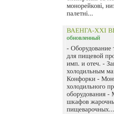
монорейкові, ни
палетні...
ВАЕНГА-ХХI В
обновленный
- Оборудование 
для пищевой п
имп. и отеч. - З
холодильным ма
Конфорки - Мо
холодильного п
оборудования -
шкафов жарочн
пищеварочных..