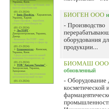
Украина, Киев.
Кучерява Кава - це більше, ніж
просто виробник кав
(01-13-2024)
БИОГЕН ООО
Іпріс-Профіль
-
Харьковская,
Украина, Харків.
Іпріс-Профіль - виробник
- Производство
сітчастих контейнерів на
(01-13-2024)
ЛесТОРГ
-
перерабатываю
Днепропетровская, Украина,
Днепр.
оборудования дл
Компания ЛесТОРГ - ваш
надежный партнер в сфере пр
продукции...
(01-13-2024)
Gruzoperevoz
-
Киевская,
Украина, Киев.
Сфера деятельности нашей
компании Gruzoperevoz, це
БИОМАШ ОО
(01-13-2024)
ТОВ "Ангари України"
-
Запорожская, Украина,
обновленный
Запорожье.
Будівництво, виготовлення
металоконструкцій та про
- Оборудование 
(01-13-2024)
косметической 
фармацевтическ
промышленност