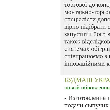
торгової до кон
монтажно-торгов
спеціалісти доп
вірно підібрати 
запустити його 
також відслідко
системах обігрів
співпрацюємо з
інноваційними к
БУДМАШ УКРА
новый
обновленн
- Изготовление 
подачи сыпучих 