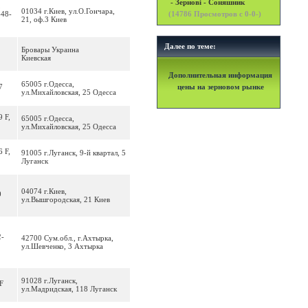
- Зернові - Соняшник
,
01034 г.Киев, ул.О.Гончара,
-48-
(
14786
Просмотров с 0-0-)
21, оф.3 Киев
Далее по теме:
Бровары Украина
Киевская
Дополнительная информация
65005 г.Одесса,
7
цены на зерновом рынке
ул.Михайловская, 25 Одесса
9 F,
65005 г.Одесса,
ул.Михайловская, 25 Одесса
6 F,
91005 г.Луганск, 9-й квартал, 5
Луганск
04074 г.Киев,
0
ул.Вышгородская, 21 Киев
2-
42700 Сум.обл., г.Ахтырка,
ул.Шевченко, 3 Ахтырка
91028 г.Луганск,
F
ул.Мадридская, 118 Луганск