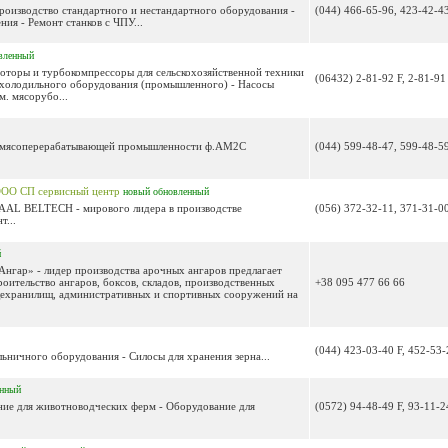
производство стандартного и нестандартного оборудования -
(044) 466-65-96, 423-42-4
ия - Ремонт станков с ЧПУ...
вленный
Роторы и турбокомпрессоры для сельскохозяйственной техники
(06432) 2-81-92 F, 2-81-91
и холодильного оборудования (промышленного) - Насосы
. мясорубо...
ля мясоперерабатывающей промышленности ф.АМ2С
(044) 599-48-47, 599-48-5
О СП сервисный центр
новый
обновленный
AAL BELTECH - мирового лидера в производстве
(056) 372-32-11, 371-31-0
т...
й
Ангар» - лидер производства арочных ангаров предлагает
роительство ангаров, боксов, складов, производственных
+38 095 477 66 66
ехранилищ, административных и спортивных сооружений на
(044) 423-03-40 F, 452-53-
ьничного оборудования - Силосы для хранения зерна...
енный
ние для животноводческих ферм - Оборудование для
(0572) 94-48-49 F, 93-11-2