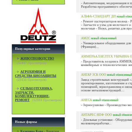
- Автоматизация, модернизация и 
Разработка программного обеспечен
АЛЬФА-СТАНДАРТ ДП
новый
обно
- Ремонт пастеризаторов молока - 
- Запчасти и узлы для молочного 
молочные - Ножи, решетки для пром
АМ2С
новый
обновленный
- Универсальное оборудование д
(Франция)...
Популярные категории
АММЕРААЛ БЕЛТЕХ УКРАИНА ОО
ЖИВОТНОВОДСТВО
- Представитель холдинга AMMER
(
32447
Просмотров)
конвейерных и технологических лен
АГРОХИМИЯ И
АНГАР ЗСК ООО
новый
обновленны
СРЕДСТВА БИОЗАЩИТЫ
(
25151
Просмотров)
Завод строительных конструкций «
проектирование, изготовление и ст
помещений, зернохранилищ и овощ
СЕЛЬХОЗТЕХНИКА,
основе металлоконструкций....
ЗАПЧАСТИ,
КОМПЛЕКТУЮЩИЕ,
РЕМОНТ
(
12333
Просмотров)
АНЕСА
новый
обновленный
- Зерносушилки - Производство мел
АНТАРЕС НПФ ООО
новый
обновл
- Доильные установки - Оборудова
Новые фирмы
молокопереработки...
Кучерява Кава
-
Киевская,