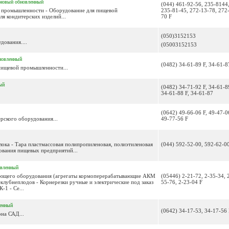
новый
обновленный
(044) 461-92-56, 235-8144
й промышленности - Оборудование для пищевой
235-81-45, 272-13-78, 272
я кондитерских изделий...
70 F
(050)3152153
дования....
(05003152153
новленный
(0482) 34-61-89 F, 34-61-8
пищевой промышленности...
ый
(0482) 34-71-92 F, 34-61-8
34-61-88 F, 34-61-87
(0642) 49-66-06 F, 49-47-0
рского оборудования...
49-77-56 F
лока - Тара пластмассовая полипропиленовая, полиэтиленовая
(044) 592-52-00, 592-62-0
ования пищевых предприятий...
овленный
ающего оборудования (агрегаты кормоперерабатывающие АКМ
(05446) 2-21-72, 2-35-34, 
еклубнеплодов - Корнерезки ручные и электрические под заказ
55-76, 2-23-04 F
-1 - Се...
енный
(0642) 34-17-53, 34-17-56 
рна САД...