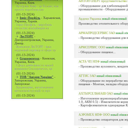
АНТОН ОЛЕРТ представительство
Украина, Киев.
- Оборудование для хлебопекарно
Кучерява Кава - це більше, ніж
промышленности - Оборудование дл
просто виробник кав
(01-13-2024)
Іпріс-Профіль
-
Харьковская,
Арденз-Украина
новый
обновленный
Украина, Харків.
Производство отопительного обору
Іпріс-Профіль - виробник
сітчастих контейнерів на
(01-13-2024)
АРМАПРОДСЕРВИС ЗАО
новый
об
ЛесТОРГ
-
- Производство оборудования для 
Днепропетровская, Украина,
Днепр.
Компания ЛесТОРГ - ваш
АРМСЕРВИС ООО
новый
обновленн
надежный партнер в сфере пр
- Оборудование пищевое...
(01-13-2024)
Gruzoperevoz
-
Киевская,
АСТА ЧП НПФ
Украина, Киев.
новый
обновленный
Сфера деятельности нашей
- Производство кухонного, кондите
компании Gruzoperevoz, це
(01-13-2024)
АТТИС ЗАО
новый
обновленный
ТОВ "Ангари України"
-
Запорожская, Украина,
- Оборудование по переработке мо
Запорожье.
пищевая - Монтаж, наладка оборуд
Будівництво, виготовлення
металоконструкцій та про
АХТЫРСЕЛЬМАШ ОАО
новый
обн
(01-13-2024)
- Изготовление кормоперерабатыв
1.0, АКМ 0.5) - Измельчители корн
- Картофелекопатели однорядные КК
АЭРОМЕХ НПФ ООО
новый
обновл
- Производство сепараторов для зе