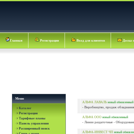
Главная
Регистрация
Вход для клиентов
Доска 
Меню
АЛЬФА ЛАВАЛЬ
новый
обновленный
- Виробництво, продаж обладнання 
Каталог
Регистрация
АЛЬФА ООО
новый
обновленный
Тарифные планы
- Линии раздаточные - Оборудовани
Панель управления
Расширенный поиск
АЛЬФА-ИНВЕСТ ЧП
новый
обновле
Связь с нами