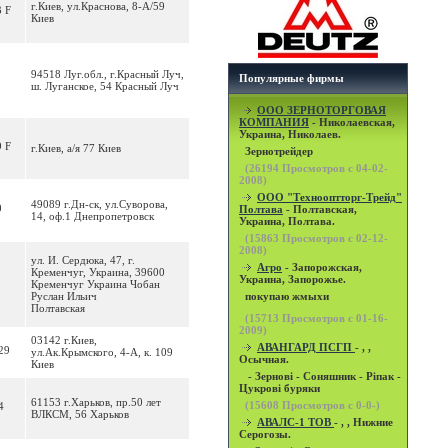
г.Киев, ул.Краснова, 8-А/59
3 F
Киев
94518 Луг.обл., г.Красный Луч,
Популярные фирмы
ш. Луганское, 54 Красный Луч
OOO ЗЕРНОТОРГОВАЯ
КОМПАНИЯ
- Николаевская,
Украина, Николаев.
9 F
г.Киев, а/я 77 Киев
Зернотрейдер
(
26194
Просмотров с 04-02-
2008)
ООО "Технооптторг-Трейд"
49089 г.Дн-ск, ул.Суворова,
0
Полтава
- Полтавская,
14, оф.1 Днепропетровск
Украина, Полтава.
(
15863
Просмотров с 02-12-
2008)
ул. И. Сердюка, 47, г.
Агро
- Запорожская,
Кременчуг, Украина, 39600
Украина, Запорожье.
Кременчуг Украина Чобан
Руслан Ильич
покупаю жмыхи
Полтавская
(
15713
Просмотров с 01-16-
2009)
03142 г.Киев,
АВАНГАРД ПСГП
- , ,
29
ул.Ак.Крымского, 4-А, к. 109
Осычная.
Киев
- Зернові - Соняшник - Ріпак -
Цукрові буряки
61153 г.Харьков, пр.50 лет
(
15608
Просмотров с 0-0-)
4
ВЛКСМ, 56 Харьков
АВАЛС-1 ТОВ
- , , Нижние
Серогозы.