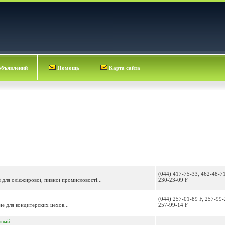
объявлений
Помощь
Карта сайта
(044) 417-75-33, 462-48-71
для олієжирової, пивної промисловості...
230-23-09 F
(044) 257-01-89 F, 257-99-
е для кондитерских цехов...
257-99-14 F
нный