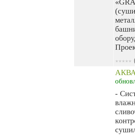
«GRA
(суши
метал
башни
обору
Проек
АКВ
обнов
- Сис
влажн
сливо
контр
сушил