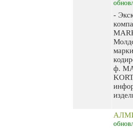
обнов
- Экс
комп
MARK
Молдо
марки
кодир
ф. М
KORT
инфор
издел
АЛМ
обнов