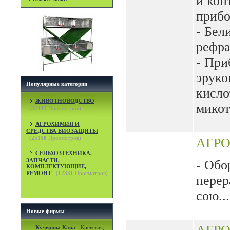
и кон
прибо
- Бел
рефра
- При
эруко
Популярные категории
кисло
ЖИВОТНОВОДСТВО
микот
(
32445
Просмотров)
АГРОХИМИЯ И
СРЕДСТВА БИОЗАЩИТЫ
(
25150
Просмотров)
АГР
СЕЛЬХОЗТЕХНИКА,
ЗАПЧАСТИ,
- Обо
КОМПЛЕКТУЮЩИЕ,
РЕМОНТ
(
12331
Просмотров)
перер
сою...
Новые фирмы
Кучерява Кава
-
Киевская,