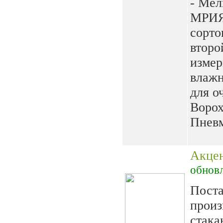
- Мел
МРИЯ-
сорто
второ
измер
влажн
для о
Ворох
Пневм
Акце
обнов
Поста
произ
стака