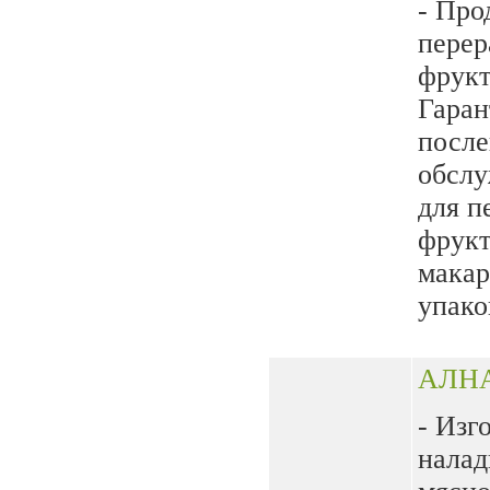
- Про
перер
фрукт
Гаран
после
обслу
для п
фрукт
макар
упако
АЛН
- Изг
налад