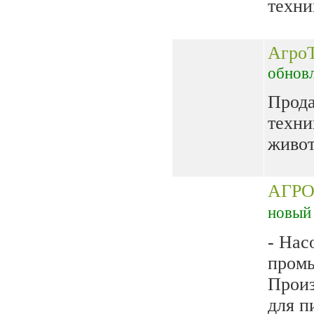
техни
Агро
обнов
Прод
техни
живот
АГР
новый
- Нас
пром
Произ
для 