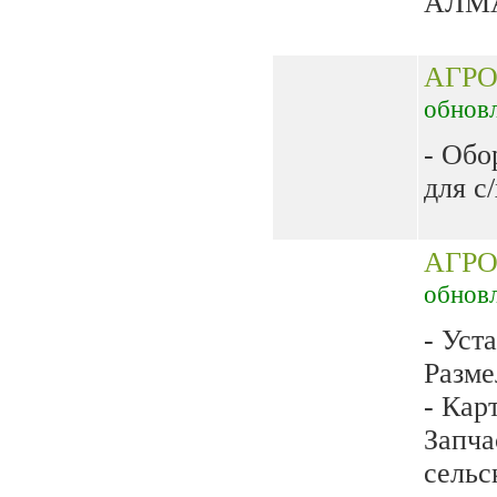
АЛМА
АГРО
обнов
- Обо
для с/
АГР
обнов
- Уст
Разме
- Кар
Запча
сельс