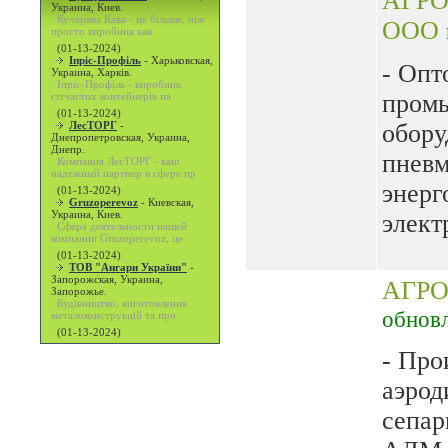
АГР
Украина, Киев.
Кучерява Кава - це більше, ніж
ООО
просто виробник кав
(01-13-2024)
Іпріс-Профіль
-
Харьковская,
- Опт
Украина, Харків.
Іпріс-Профіль - виробник
пром
сітчастих контейнерів на
(01-13-2024)
ЛесТОРГ
-
обору
Днепропетровская, Украина,
Днепр.
пневм
Компания ЛесТОРГ - ваш
надежный партнер в сфере пр
энерг
(01-13-2024)
Gruzoperevoz
-
Киевская,
Украина, Киев.
элект
Сфера деятельности нашей
компании Gruzoperevoz, це
(01-13-2024)
ТОВ "Ангари України"
-
Запорожская, Украина,
АГР
Запорожье.
Будівництво, виготовлення
обнов
металоконструкцій та про
(01-13-2024)
- Про
аэрод
сепа