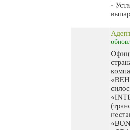
- Уст
выпар
Адепт
обнов
Офици
стра
компа
«BEH
силос
«INT
(тран
неста
«BON