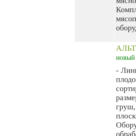
мясно
Комп
мясо
обору
АЛЬТ
новый
- Лин
плодо
сорти
разме
груш,
плоск
Обору
обраб