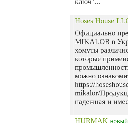
ключ"...
Hoses House LL
Официально пр
MIKALOR в Укра
хомуты различн
которые примен
промышленности
можно ознакомит
https://hoseshou
mikalor/Продукц
надежная и имеет
HURMAK
новый