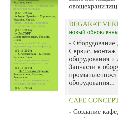
Украина, Киев.
овощехранилищ.
Кучерява Кава - це більше, ніж
просто виробник кав
(01-13-2024)
Іпріс-Профіль
-
Харьковская,
Украина, Харків.
BEGARAT VERT
Іпріс-Профіль - виробник
сітчастих контейнерів на
новый
обновленн
(01-13-2024)
ЛесТОРГ
-
Днепропетровская, Украина,
Днепр.
- Оборудование
Компания ЛесТОРГ - ваш
надежный партнер в сфере пр
Сервис, монтаж 
(01-13-2024)
Gruzoperevoz
-
Киевская,
оборудования и
Украина, Киев.
Сфера деятельности нашей
компании Gruzoperevoz, це
Запчасти к обо
(01-13-2024)
ТОВ "Ангари України"
-
промышленности
Запорожская, Украина,
Запорожье.
Будівництво, виготовлення
оборудования...
металоконструкцій та про
(01-13-2024)
CAFE CONCEP
- Создание кафе