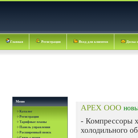
Главная
Регистрация
Вход для клиентов
Доска 
Меню
APEX ООО
нов
Каталог
Регистрация
- Компрессоры 
Тарифные планы
Панель управления
холодильного об
Расширенный поиск
Связь с нами