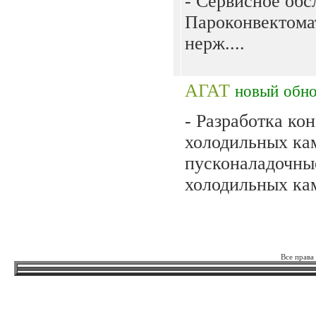
- Сервисное обс
Пароконвектома
нерж....
АГАТ
новый
обн
- Разработка ко
холодильных ка
пусконаладочны
холодильных кам
Все права