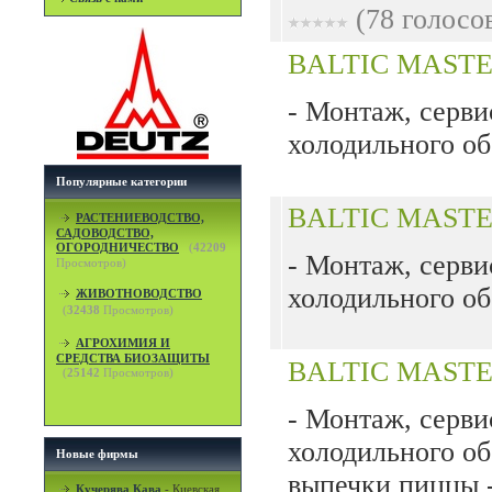
(78 голосо
BALTIC MAST
- Монтаж, серви
холодильного об
Популярные категории
BALTIC MAST
РАСТЕНИЕВОДСТВО,
САДОВОДСТВО,
ОГОРОДНИЧЕСТВО
(
42209
- Монтаж, серви
Просмотров)
холодильного об
ЖИВОТНОВОДСТВО
(
32438
Просмотров)
АГРОХИМИЯ И
СРЕДСТВА БИОЗАЩИТЫ
BALTIC MASTE
(
25142
Просмотров)
- Монтаж, серви
холодильного об
Новые фирмы
выпечки пиццы 
Кучерява Кава
-
Киевская,