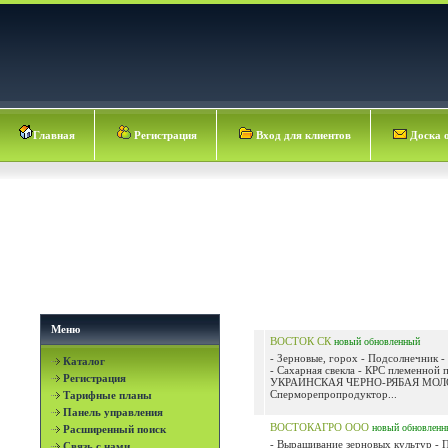
Главная
Регистрация
Вход для клиентов
Доска 
Меню
ВОСТОК СК
новый
обновленный
- Зерновые, горох - Подсолнечник 
Каталог
- Сахарная свекла - КРС племенной 
Регистрация
УКРАИНСКАЯ ЧЕРНО-РЯБАЯ МОЛ
Сперморепропродуктор...
Тарифные планы
Панель управления
ВОСТОКАГРО ООО
новый
обновленн
Расширенный поиск
- Выращивание зерновых культур - 
Связь с нами