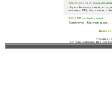
ГРАБОВСЬКЕ СТВО
новый
обновленн
- Зернові (пшениця, ячмінь, жито, ку
Соняшник - ВРХ, вівці племінні - Цук
ГРАНД ПП
новый
обновленный
- Коневодство - Кормовые травы...
Назад
1
2
Агробизнес 
Все права защищены. При использо