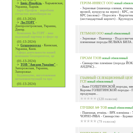
Іпріс-Профіль
-
Харьковская,
ГЕРОМ-ИНВЕСТ ООО
новый
обновл
Украина, Харків.
- Зерновые (пшеница озимая, ячмен
Іпріс-Профіль - виробник
яровой, кукуруза на зерно) - КРС, св
сітчастих контейнерів на
КРС (молоко) - Поросята - Кирпичн
(01-13-2024)
(нестандартный кирпич) - Крупорушк
ЛесТОРГ
-
Днепропетровская, Украина,
Днепр.
Компания ЛесТОРГ - ваш
ГЕТЬМАН ООО
новый
обновленный
надежный партнер в сфере пр
- Зерновые - Пшеница - Подсолнечн
(01-13-2024)
племенные породы ВЕЛЫКА БИЛА..
Gruzoperevoz
-
Киевская,
Украина, Киев.
Сфера деятельности нашей
компании Gruzoperevoz, це
ГІРСАМ ТЗОВ
новый
обновленный
(01-13-2024)
- Свинарство племінне (порода ЙО
ТОВ "Ангари України"
-
АНДРАС)...
Запорожская, Украина,
Запорожье.
Будівництво, виготовлення
ГЛАВНЫЙ СЕЛЕКЦИОННЫЙ ЦЕН
металоконструкцій та про
ГСП
новый
обновленный
(01-13-2024)
- Быки ГОЛШТИНСКОЙ породы, мяс
Коровы ГОЛШТИНСКОЙ породы - Ге
продукция...
(120 голосов)
ГЛУШКИ АФ ТОВ
новый
обновленны
- Пшениця, ячмінь - ВРХ племінна 
ЧОРНО-РЯБА - Свинарство - Буряки 
(79 голосов)