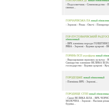
ГОНТАРОВКА ДГ
новый
обновленный
- Подсолнечник - Семеноводство - 
свиньи...
ГОНЧАРІВСЬКА ПА
новый
обновлен
- Зернові - Ріпак - Овочі - Племрепр
ГОР-ПУСТОВАРІВСЬКИЙ РАДГОС
обновленный
- ВРХ племінна породи ГОЛШТИН
РЯБА - Зернові - Буряки цукрові - ВР
ГОРИНЬ ПСП агрофірма
новый
обно
- Вирощування зернових культур - В
Свинарство племінне ВЕЛИКА БІЛА 
господарство - Буряки цукрові - Кук
ГОРОДЕЦЬКЕ
новый
обновленный
- Племінна ВРХ - Зернові...
ГОРОДИЩЕ СГПП
новый
обновленны
- Свині ВЕЛИКА БІЛА - ВРХ-ЧОРН
МОЛОЧНА - Зернові - Насіння ріпак
буряка...