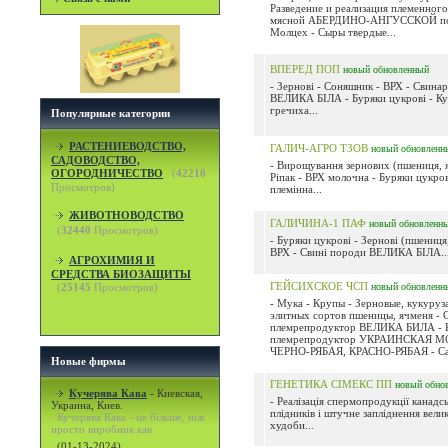
Разведение и реализация племенног
мясной АБЕРДИНО-АНГУССКОЙ по
Молцех - Сыры твердые...
ВПЕРЕД ПОП
новый
обновленный
- Зернові - Соняшник - ВРХ - Свина
ВЕЛИКА БІЛА - Буряки цукрові - Ку
гречиха...
Популярные категории
РАСТЕНИЕВОДСТВО,
ГАЛИЧ-АГРО ТЗОВ
новый
обновленн
САДОВОДСТВО,
- Вирощування зернових (пшениця, я
ОГОРОДНИЧЕСТВО
(
42210
Ріпак - ВРХ молочна - Буряки цукров
Просмотров)
племінна...
ЖИВОТНОВОДСТВО
ГАЛИЧИНА-1 ПАФ
новый
обновленн
(
32440
Просмотров)
- Буряки цукрові - Зернові (пшениця,
ВРХ - Свині породи ВЕЛИКА БІЛА..
АГРОХИМИЯ И
СРЕДСТВА БИОЗАЩИТЫ
ГЕЙСИХСКОЕ ЧСП
(
25145
Просмотров)
новый
обновленн
- Мука - Крупы - Зерновые, кукуруз
элитных сортов пшеницы, ячменя - 
племрепродуктор ВЕЛИКА БИЛА - 
племрепродуктор УКРАИНСКАЯ 
ЧЕРНО-РЯБАЯ, КРАСНО-РЯБАЯ - Саха
Новые фирмы
ГЕНЕТИКА СІМЕКС ПП
новый
обно
Кучерява Кава
-
Киевская,
- Реалізація спермопродукції канадсь
Украина, Киев.
плідників і штучне запліднення велик
Кучерява Кава - це більше, ніж
худоби...
просто виробник кав
(01-13-2024)