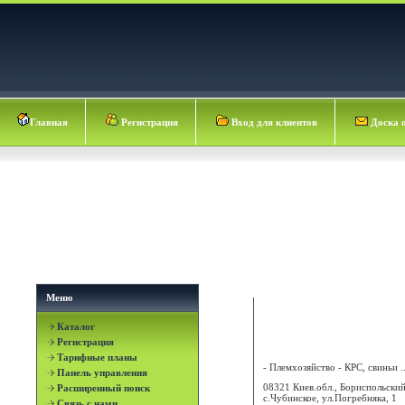
Главная
Регистрация
Вход для клиентов
Доска 
Меню
Каталог
АГРО-РЕГИОН
Регистрация
Тарифные планы
- Племхозяйство - КРС, свиньи ..
Панель управления
08321 Киев.обл., Бориспольский
Расширенный поиск
с.Чубинское, ул.Погребняка, 1
Связь с нами