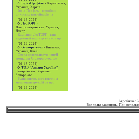
Іпріс-Профіль
-
Харьковская,
Украина, Харків.
Іпріс-Профіль - виробник
сітчастих контейнерів на
(01-13-2024)
ЛесТОРГ
-
Днепропетровская, Украина,
Днепр.
Компания ЛесТОРГ - ваш
надежный партнер в сфере пр
(01-13-2024)
Gruzoperevoz
-
Киевская,
Украина, Киев.
Сфера деятельности нашей
компании Gruzoperevoz, це
(01-13-2024)
ТОВ "Ангари України"
-
Запорожская, Украина,
Запорожье.
Будівництво, виготовлення
металоконструкцій та про
(01-13-2024)
Агробизнес 
Все права защищены. При использо