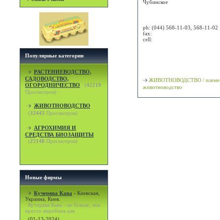
Чубинское
Attn:
ph:
(044) 568-11-03, 568-11-02
fax:
cell:
Просмотр карты / маршрута
Популярные категории
Классификация
РАСТЕНИЕВОДСТВО,
САДОВОДСТВО,
ЖИВОТНОВОДСТВО / племе
ОГОРОДНИЧЕСТВО
(
42219
животноводство
Просмотров)
ЖИВОТНОВОДСТВО
(
32443
Просмотров)
АГРОХИМИЯ И
СРЕДСТВА БИОЗАЩИТЫ
(
25148
Просмотров)
Новые фирмы
Кучерява Кава
-
Киевская,
Украина, Киев.
Кучерява Кава - це більше, ніж
просто виробник кав
(01-13-2024)