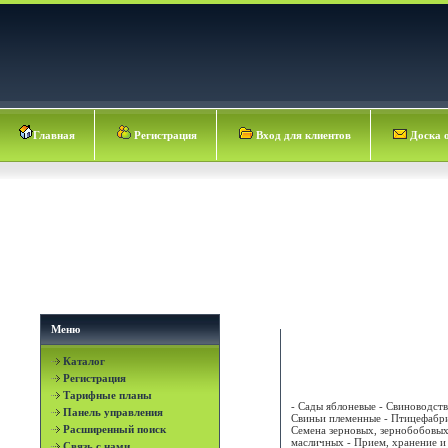
Главная
Регистрация
Вход для клиентов
Доска 
Меню
Каталог
АВИАС-2000 ООО
Регистрация
Тарифные планы
- Сады яблоневые - Свиноводств
Панель управления
Свиньи племенные - Птицефабри
Расширенный поиск
Семена зерновых, зернобобовых
масличных - Прием, хранение и
Связь с нами