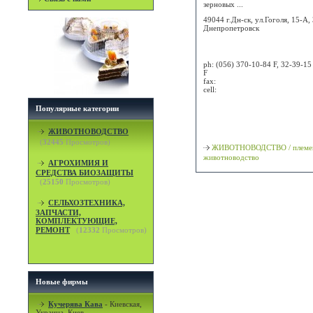
зерновых ...
49044 г.Дн-ск, ул.Гоголя, 15-А, 
Днепропетровск
Attn:
ph:
(056) 370-10-84 F, 32-39-15
F
fax:
cell:
Популярные категории
Просмотр карты / маршрута
Классификация
ЖИВОТНОВОДСТВО
(
32445
Просмотров)
ЖИВОТНОВОДСТВО / племе
животноводство
АГРОХИМИЯ И
СРЕДСТВА БИОЗАЩИТЫ
(
25150
Просмотров)
СЕЛЬХОЗТЕХНИКА,
ЗАПЧАСТИ,
КОМПЛЕКТУЮЩИЕ,
РЕМОНТ
(
12332
Просмотров)
Новые фирмы
Кучерява Кава
-
Киевская,
Украина, Киев.