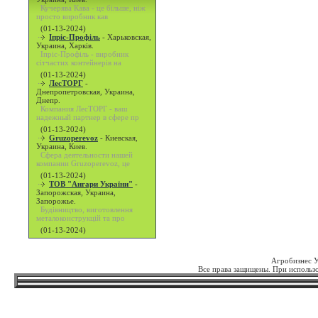
Кучерява Кава - це більше, ніж
просто виробник кав
(01-13-2024)
Іпріс-Профіль
-
Харьковская,
Украина, Харків.
Іпріс-Профіль - виробник
сітчастих контейнерів на
(01-13-2024)
ЛесТОРГ
-
Днепропетровская, Украина,
Днепр.
Компания ЛесТОРГ - ваш
надежный партнер в сфере пр
(01-13-2024)
Gruzoperevoz
-
Киевская,
Украина, Киев.
Сфера деятельности нашей
компании Gruzoperevoz, це
(01-13-2024)
ТОВ "Ангари України"
-
Запорожская, Украина,
Запорожье.
Будівництво, виготовлення
металоконструкцій та про
(01-13-2024)
Агробизнес 
Все права защищены. При использо