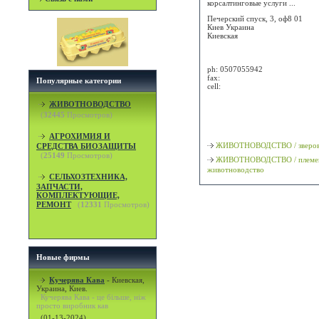
корсалтинговые услуги ...
Печерский спуск, 3, оф8 01
Киев
Украина
Киевская
Attn:
ph:
0507055942
fax:
Популярные категории
cell:
ЖИВОТНОВОДСТВО
Просмотр карты / маршрута
(
32445
Просмотров)
Классификация
АГРОХИМИЯ И
ЖИВОТНОВОДСТВО / зверов
СРЕДСТВА БИОЗАЩИТЫ
(
25149
Просмотров)
ЖИВОТНОВОДСТВО / племе
животноводство
СЕЛЬХОЗТЕХНИКА,
ЗАПЧАСТИ,
КОМПЛЕКТУЮЩИЕ,
РЕМОНТ
(
12331
Просмотров)
Новые фирмы
Кучерява Кава
-
Киевская,
Украина, Киев.
Кучерява Кава - це більше, ніж
просто виробник кав
(01-13-2024)