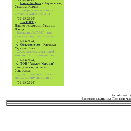
Іпріс-Профіль
-
Харьковская,
Украина, Харків.
Іпріс-Профіль - виробник
сітчастих контейнерів на
(01-13-2024)
ЛесТОРГ
-
Днепропетровская, Украина,
Днепр.
Компания ЛесТОРГ - ваш
надежный партнер в сфере пр
(01-13-2024)
Gruzoperevoz
-
Киевская,
Украина, Киев.
Сфера деятельности нашей
компании Gruzoperevoz, це
(01-13-2024)
ТОВ "Ангари України"
-
Запорожская, Украина,
Запорожье.
Будівництво, виготовлення
металоконструкцій та про
(01-13-2024)
Агробизнес 
Все права защищены. При использо