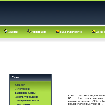
Главная
Регистрация
Вход для клиентов
Доска 
Меню
Каталог
ОБЛПОТРЕБСОЮЗ
Регистрация
Тарифные планы
- Зверохозяйство - выращивание
Панель управления
КУПЯТ Заготовка и производст
Расширенный поиск
продуктов питания - КУПЯТ За
продовольственных товаров ...
Связь с нами