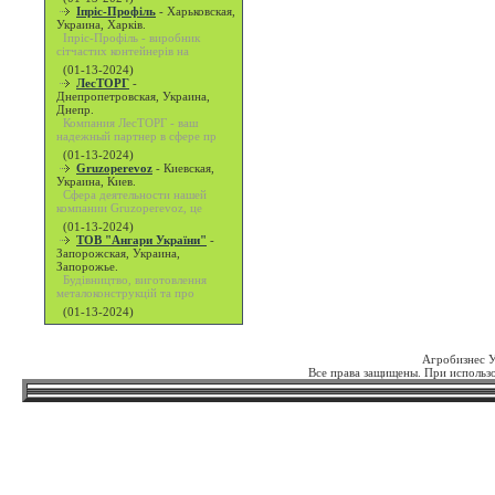
Іпріс-Профіль
-
Харьковская,
Украина, Харків.
Іпріс-Профіль - виробник
сітчастих контейнерів на
(01-13-2024)
ЛесТОРГ
-
Днепропетровская, Украина,
Днепр.
Компания ЛесТОРГ - ваш
надежный партнер в сфере пр
(01-13-2024)
Gruzoperevoz
-
Киевская,
Украина, Киев.
Сфера деятельности нашей
компании Gruzoperevoz, це
(01-13-2024)
ТОВ "Ангари України"
-
Запорожская, Украина,
Запорожье.
Будівництво, виготовлення
металоконструкцій та про
(01-13-2024)
Агробизнес 
Все права защищены. При использо