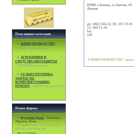
83086 г.Донецк, ул.Артема, 43
Донецк
Attn:
ph:
(062) 304-52-59, 337-13-91 
23, 304-11-56
fax:
Популярные категории
cell:
Просмотр карты / маршрута
ЖИВОТНОВОДСТВО
(
32447
Просмотров)
Классификация
АГРОХИМИЯ И
ЖИВОТНОВОДСТВО / зверов
СРЕДСТВА БИОЗАЩИТЫ
(
25152
Просмотров)
СЕЛЬХОЗТЕХНИКА,
ЗАПЧАСТИ,
КОМПЛЕКТУЮЩИЕ,
РЕМОНТ
(
12334
Просмотров)
Новые фирмы
Кучерява Кава
-
Киевская,
Украина, Киев.
Кучерява Кава - це більше, ніж
просто виробник кав
(01-13-2024)