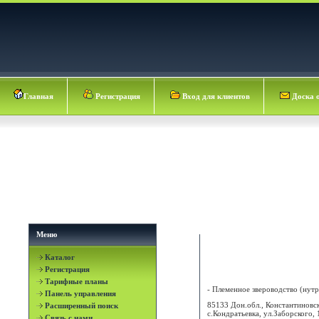
Главная
Регистрация
Вход для клиентов
Доска 
Меню
Каталог
КОНДРАТОВСКОЕ СО
Регистрация
Тарифные планы
- Племенное звероводство (нутри
Панель управления
85133 Дон.обл., Константиновск
Расширенный поиск
с.Кондратьевка, ул.Заборского, 
Связь с нами