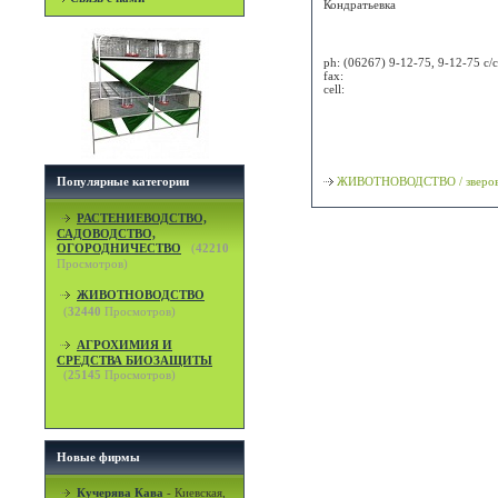
Кондратьевка
Attn:
ph:
(06267) 9-12-75, 9-12-75 с/с
fax:
cell:
Просмотр карты / маршрута
Классификация
Популярные категории
ЖИВОТНОВОДСТВО / зверов
РАСТЕНИЕВОДСТВО,
САДОВОДСТВО,
ОГОРОДНИЧЕСТВО
(
42210
Просмотров)
ЖИВОТНОВОДСТВО
(
32440
Просмотров)
АГРОХИМИЯ И
СРЕДСТВА БИОЗАЩИТЫ
(
25145
Просмотров)
Новые фирмы
Кучерява Кава
-
Киевская,