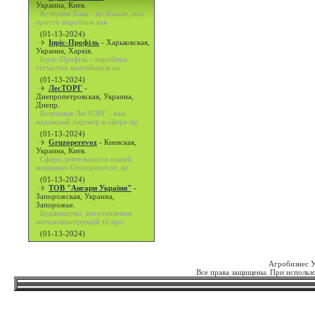
Украина, Киев.
Кучерява Кава - це більше, ніж
просто виробник кав
(01-13-2024)
Іпріс-Профіль
-
Харьковская,
Украина, Харків.
Іпріс-Профіль - виробник
сітчастих контейнерів на
(01-13-2024)
ЛесТОРГ
-
Днепропетровская, Украина,
Днепр.
Компания ЛесТОРГ - ваш
надежный партнер в сфере пр
(01-13-2024)
Gruzoperevoz
-
Киевская,
Украина, Киев.
Сфера деятельности нашей
компании Gruzoperevoz, це
(01-13-2024)
ТОВ "Ангари України"
-
Запорожская, Украина,
Запорожье.
Будівництво, виготовлення
металоконструкцій та про
(01-13-2024)
Агробизнес 
Все права защищены. При использо