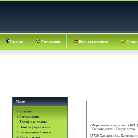
Главная
Регистрация
Вход для клиентов
Доска 
Меню
Каталог
8 МАРТА ООО
Регистрация
Тарифные планы
- Выращивание зерновых - КРС 
Панель управления
- Свиноводство - Овцеводство ..
Расширенный поиск
63720 Харьков.обл., Купянский 
Связь с нами