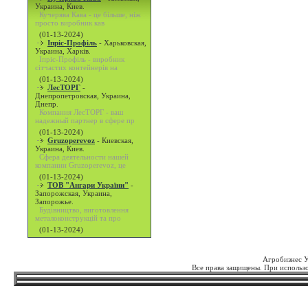
Украина, Киев.
Кучерява Кава - це більше, ніж
просто виробник кав
(01-13-2024)
Іпріс-Профіль
-
Харьковская,
Украина, Харків.
Іпріс-Профіль - виробник
сітчастих контейнерів на
(01-13-2024)
ЛесТОРГ
-
Днепропетровская, Украина,
Днепр.
Компания ЛесТОРГ - ваш
надежный партнер в сфере пр
(01-13-2024)
Gruzoperevoz
-
Киевская,
Украина, Киев.
Сфера деятельности нашей
компании Gruzoperevoz, це
(01-13-2024)
ТОВ "Ангари України"
-
Запорожская, Украина,
Запорожье.
Будівництво, виготовлення
металоконструкцій та про
(01-13-2024)
Агробизнес 
Все права защищены. При использо