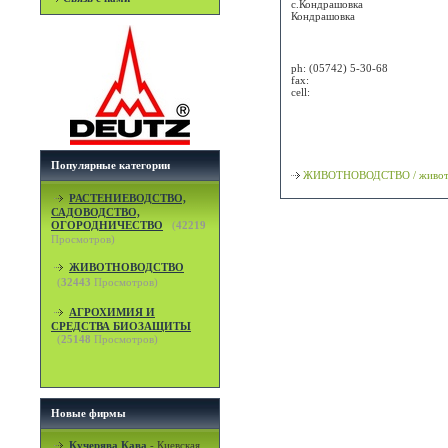
с.Кондрашовка
Кондрашовка
Attn:
ph:
(05742) 5-30-68
fax:
cell:
Просмотр карты / маршрута
Классификация
Популярные категории
ЖИВОТНОВОДСТВО / животн
РАСТЕНИЕВОДСТВО,
САДОВОДСТВО,
ОГОРОДНИЧЕСТВО
(
42219
Просмотров)
ЖИВОТНОВОДСТВО
(
32443
Просмотров)
АГРОХИМИЯ И
СРЕДСТВА БИОЗАЩИТЫ
(
25148
Просмотров)
Новые фирмы
Кучерява Кава
-
Киевская,