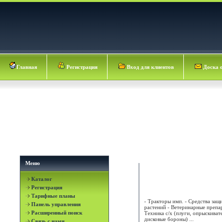
Главная
Регистрация
Вход для клиентов
Доска 
Меню
Каталог
АГРИМАТКО-УКРАИН
Регистрация
Тарифные планы
- Тракторы имп. - Средства защ
Панель управления
растений - Ветеринарные препа
Расширенный поиск
Техника с/х (плуги, опрыскивате
дисковые бороны) ...
Связь с нами