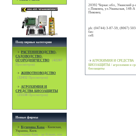
20392 Черкас.обл., Уманский р-
с.Пиковец, ул.Уманьская, 148-А
Пиковец
Attn:
ph:
(04744) 3-87-59, (8067) 503
fax:
cell:
Популярные категории
Просмотр карты / маршрута
РАСТЕНИЕВОДСТВО,
Классификация
САДОВОДСТВО,
ОГОРОДНИЧЕСТВО
(
42207
АГРОХИМИЯ И СРЕДСТВА
Просмотров)
БИОЗАЩИТЫ / агрохимия и ср
биозащиты
ЖИВОТНОВОДСТВО
(
32432
Просмотров)
АГРОХИМИЯ И
СРЕДСТВА БИОЗАЩИТЫ
(
25138
Просмотров)
Новые фирмы
Кучерява Кава
-
Киевская,
Украина, Киев.
Кучерява Кава - це більше, ніж