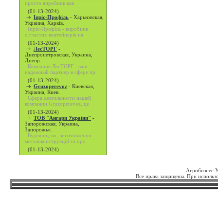
просто виробник кав
(01-13-2024)
Іпріс-Профіль
-
Харьковская,
Украина, Харків.
Іпріс-Профіль - виробник
сітчастих контейнерів на
(01-13-2024)
ЛесТОРГ
-
Днепропетровская, Украина,
Днепр.
Компания ЛесТОРГ - ваш
надежный партнер в сфере пр
(01-13-2024)
Gruzoperevoz
-
Киевская,
Украина, Киев.
Сфера деятельности нашей
компании Gruzoperevoz, це
(01-13-2024)
ТОВ "Ангари України"
-
Запорожская, Украина,
Запорожье.
Будівництво, виготовлення
металоконструкцій та про
(01-13-2024)
Агробизнес 
Все права защищены. При использо