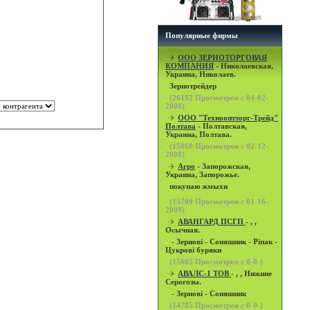
Популярные фирмы
OOO ЗЕРНОТОРГОВАЯ
КОМПАНИЯ
- Николаевская,
Украина, Николаев.
Зернотрейдер
(
26192
Просмотров с 04-02-
2008)
ООО "Технооптторг-Трейд"
Полтава
- Полтавская,
Украина, Полтава.
(
15860
Просмотров с 02-12-
2008)
Агро
- Запорожская,
Украина, Запорожье.
покупаю жмыхи
(
15709
Просмотров с 01-16-
2009)
АВАНГАРД ПСГП
- , ,
Осычная.
- Зернові - Соняшник - Ріпак -
Цукрові буряки
(
15605
Просмотров с 0-0-)
АВАЛС-1 ТОВ
- , , Нижние
Серогозы.
- Зернові - Соняшник
(
14785
Просмотров с 0-0-)