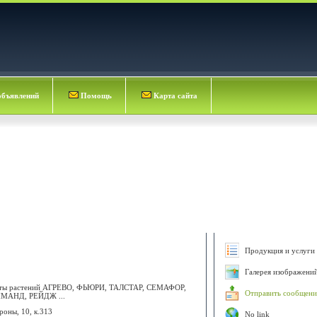
объявлений
Помощь
Карта сайта
Продукция и услуги 
TERNATIONAL AG
Галерея изображени
щиты растений АГРЕВО, ФЬЮРИ, ТАЛСТАР, СЕМАФОР,
Отправить сообщени
АНД, РЕЙДЖ ...
роны, 10, к.313
No link