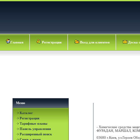
Главная
Регистрация
Вход для клиентов
Доска 
Меню
Каталог
FMC CHEMICAL IN
Регистрация
Тарифные планы
- Химические средства за
Панель управления
ФУРАДАН, МАРШАЛ, КОММ
Расширенный поиск
03680 г.Киев, ул.Героев Обо
Связь с нами