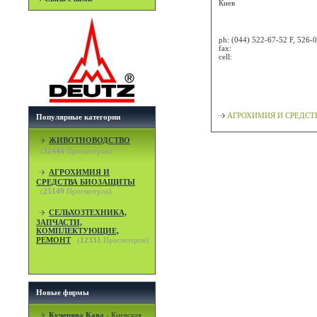
Киев
Attn:
ph:
(044) 522-67-52 F, 526-
fax:
cell:
Просмотр карты / маршрут
Классификация
АГРОХИМИЯ И СРЕДСТВА
Популярные категории
ЖИВОТНОВОДСТВО
(
32444
Просмотров)
АГРОХИМИЯ И
СРЕДСТВА БИОЗАЩИТЫ
(
25149
Просмотров)
СЕЛЬХОЗТЕХНИКА,
ЗАПЧАСТИ,
КОМПЛЕКТУЮЩИЕ,
РЕМОНТ
(
12331
Просмотров)
Новые фирмы
Кучерява Кава
-
Киевская,