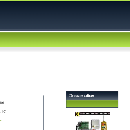
Поиск по сайтам
[0]
й [0]
е